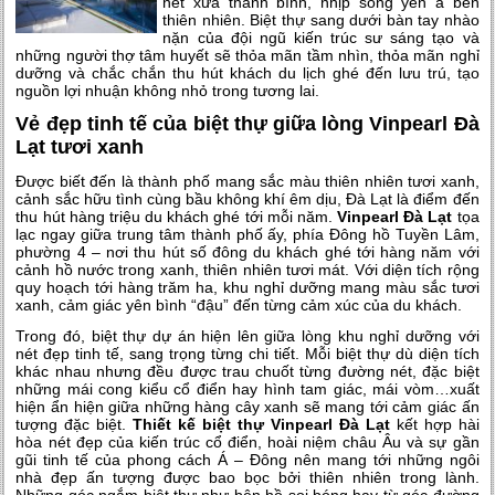
nét xưa thanh bình, nhịp sống yên ả bên
thiên nhiên. Biệt thự sang dưới bàn tay nhào
nặn của đội ngũ kiến trúc sư sáng tạo và
những người thợ tâm huyết sẽ thỏa mãn tầm nhìn, thỏa mãn nghỉ
dưỡng và chắc chắn thu hút khách du lịch ghé đến lưu trú, tạo
nguồn lợi nhuận không nhỏ trong tương lai.
Vẻ đẹp tinh tế của biệt thự giữa lòng Vinpearl Đà
Lạt tươi xanh
Được biết đến là thành phố mang sắc màu thiên nhiên tươi xanh,
cảnh sắc hữu tình cùng bầu không khí êm dịu, Đà Lạt là điểm đến
thu hút hàng triệu du khách ghé tới mỗi năm.
Vinpearl Đà Lạt
tọa
lạc ngay giữa trung tâm thành phố ấy, phía Đông hồ Tuyền Lâm,
phường 4 – nơi thu hút số đông du khách ghé tới hàng năm với
cảnh hồ nước trong xanh, thiên nhiên tươi mát. Với diện tích rộng
quy hoạch tới hàng trăm ha, khu nghỉ dưỡng mang màu sắc tươi
xanh, cảm giác yên bình “đậu” đến từng cảm xúc của du khách.
Trong đó, biệt thự dự án hiện lên giữa lòng khu nghỉ dưỡng với
nét đẹp tinh tế, sang trọng từng chi tiết. Mỗi biệt thự dù diện tích
khác nhau nhưng đều được trau chuốt từng đường nét, đặc biệt
những mái cong kiểu cổ điển hay hình tam giác, mái vòm…xuất
hiện ẩn hiện giữa những hàng cây xanh sẽ mang tới cảm giác ấn
tượng đặc biệt.
Thiết kế biệt thự Vinpearl Đà Lạt
kết hợp hài
hòa nét đẹp của kiến trúc cổ điển, hoài niệm châu Âu và sự gần
gũi tinh tế của phong cách Á – Đông nên mang tới những ngôi
nhà đẹp ấn tượng được bao bọc bởi thiên nhiên trong lành.