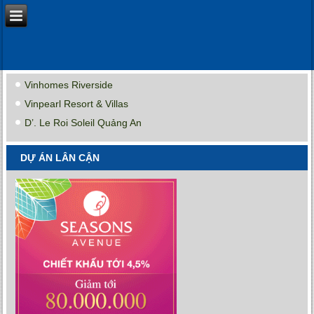
Vinhomes Riverside
Vinpearl Resort & Villas
D’. Le Roi Soleil Quảng An
DỰ ÁN LÂN CẬN