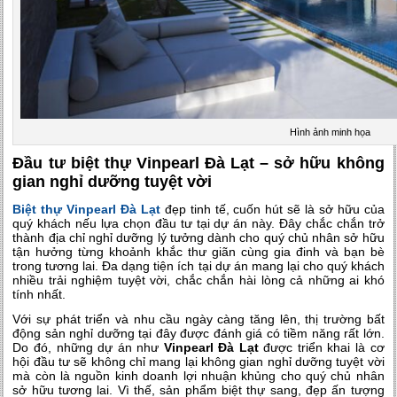
Hình ảnh minh họa
Đầu tư biệt thự Vinpearl Đà Lạt – sở hữu không
gian nghỉ dưỡng tuyệt vời
Biệt thự Vinpearl Đà Lạt
đẹp tinh tế, cuốn hút sẽ là sở hữu của
quý khách nếu lựa chọn đầu tư tại dự án này. Đây chắc chắn trở
thành địa chỉ nghỉ dưỡng lý tưởng dành cho quý chủ nhân sở hữu
tận hưởng từng khoảnh khắc thư giãn cùng gia đinh và bạn bè
trong tương lai. Đa dạng tiện ích tại dự án mang lại cho quý khách
nhiều trải nghiệm tuyệt vời, chắc chắn hài lòng cả những ai khó
tính nhất.
Với sự phát triển và nhu cầu ngày càng tăng lên, thị trường bất
động sản nghỉ dưỡng tại đây được đánh giá có tiềm năng rất lớn.
Do đó, những dự án như
Vinpearl Đà Lạt
được triển khai là cơ
hội đầu tư sẽ không chỉ mang lại không gian nghỉ dưỡng tuyệt vời
mà còn là nguồn kinh doanh lợi nhuận khủng cho quý chủ nhân
sở hữu tương lai. Vì thế, sản phẩm biệt thự sang, đẹp ấn tượng