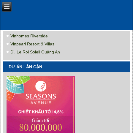
Vinhomes Riverside
Vinpearl Resort & Villas
D’. Le Roi Soleil Quảng An
DỰ ÁN LÂN CẬN