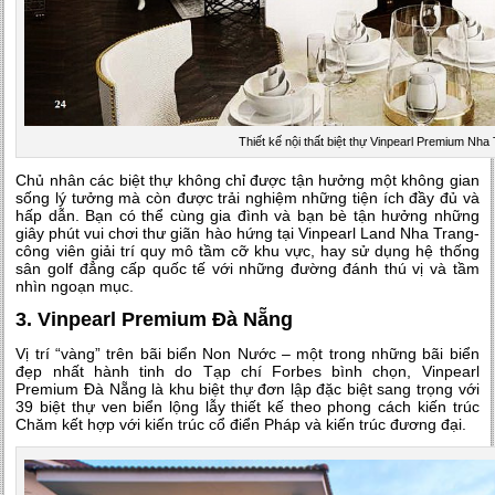
Thiết kế nội thất biệt thự Vinpearl Premium Nha
Chủ nhân các biệt thự không chỉ được tận hưởng một không gian
sống lý tưởng mà còn được trải nghiệm những tiện ích đầy đủ và
hấp dẫn. Bạn có thể cùng gia đình và bạn bè tận hưởng những
giây phút vui chơi thư giãn hào hứng tại Vinpearl Land Nha Trang-
công viên giải trí quy mô tầm cỡ khu vực, hay sử dụng hệ thống
sân golf đẳng cấp quốc tế với những đường đánh thú vị và tầm
nhìn ngoạn mục.
3. Vinpearl Premium Đà Nẵng
Vị trí “vàng” trên bãi biển Non Nước – một trong những bãi biển
đẹp nhất hành tinh do Tạp chí Forbes bình chọn, Vinpearl
Premium Đà Nẵng là khu biệt thự đơn lập đặc biệt sang trọng với
39 biệt thự ven biển lộng lẫy thiết kế theo phong cách kiến trúc
Chăm kết hợp với kiến trúc cổ điển Pháp và kiến trúc đương đại.