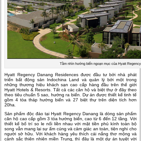
Tầm nhìn hướng biển ngoạn mục của Hyatt Regenc
Hyatt Regency Danang Residences được đầu tư bởi nhà phát
triển bất động sản Indochina Land và quản lý bởi một trong
những thương hiệu khách sạn cao cấp hàng đầu trên thế giới
Hyatt Hotels & Resorts. Tất cả các căn hộ và biệt thự ở đây theo
theo tiêu chuẩn 5 sao, hướng ra biển. Dự án được thiết kế tinh tế
gồm 4 tòa tháp hướng biển và 27 biệt thự trên diện tích hơn
20ha.
Sản phẩm độc đáo tại Hyatt Regency Danang là dòng sản phẩm
căn hộ cao cấp gồm 3 tòa hướng biển, cao từ 6 đến 12 tầng. Với
thiết kế bố trí so le nối liền nhau với mặt tiền phủ kính toàn bộ
song vẫn mang lại sự ấm cúng và cảm giác an toàn, tiện nghi cho
người sở hữu. Với khách hàng yêu thích cái nắng thơ mộng và
cảnh sắc thiên nhiên miền Trung, thì đây là một dự án tuyệt vời