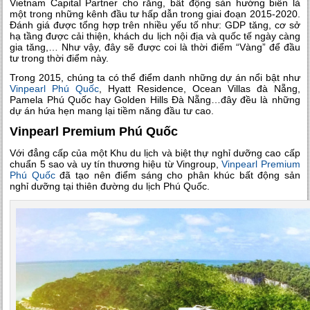
Vietnam Capital Partner cho rằng, bất động sản hướng biển là
một trong những kênh đầu tư hấp dẫn trong giai đoạn 2015-2020.
Đánh giá được tổng hợp trên nhiều yếu tố như: GDP tăng, cơ sở
hạ tầng được cải thiện, khách du lịch nội địa và quốc tế ngày càng
gia tăng,… Như vậy, đây sẽ được coi là thời điểm “Vàng” để đầu
tư trong thời điểm này.
Trong 2015, chúng ta có thể điểm danh những dự án nổi bật như
Vinpearl Phú Quốc
, Hyatt Residence, Ocean Villas đà Nẵng,
Pamela Phú Quốc hay Golden Hills Đà Nẵng…đây đều là những
dự án hứa hẹn mang lại tiềm năng đầu tư cao.
Vinpearl Premium Phú Quốc
Với đẳng cấp của một Khu du lịch và biệt thự nghỉ dưỡng cao cấp
chuẩn 5 sao và uy tín thương hiệu từ Vingroup,
Vinpearl Premium
Phú Quốc
đã tạo nên điểm sáng cho phân khúc bất động sản
nghỉ dưỡng tại thiên đường du lịch Phú Quốc.