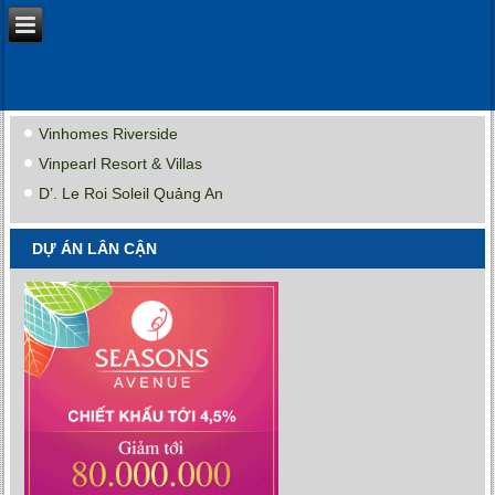
Vinhomes Riverside
Vinpearl Resort & Villas
D’. Le Roi Soleil Quảng An
DỰ ÁN LÂN CẬN