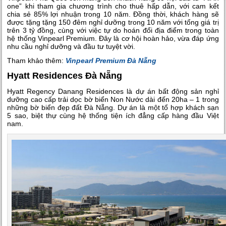
one” khi tham gia chương trình cho thuê hấp dẫn, với cam kết
chia sẻ 85% lợi nhuận trong 10 năm. Đồng thời, khách hàng sẽ
được tặng tặng 150 đêm nghỉ dưỡng trong 10 năm với tổng giá trị
trên 3 tỷ đồng, cùng với việc tự do hoán đổi địa điểm trong toàn
hệ thống Vinpearl Premium. Đây là cơ hội hoàn hảo, vừa đáp ứng
nhu cầu nghỉ dưỡng và đầu tư tuyệt vời.
Tham khảo thêm:
Vinpearl Premium Đà Nẵng
Hyatt Residences Đà Nẵng
Hyatt Regency Danang Residences là dự án bất động sản nghỉ
dưỡng cao cấp trải dọc bờ biển Non Nước dài đến 20ha – 1 trong
những bờ biển đẹp đất Đà Nẵng. Dự án là một tổ hợp khách sạn
5 sao, biệt thự cùng hệ thống tiện ích đẳng cấp hàng đầu Việt
nam.