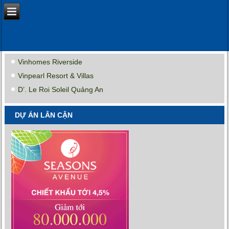
Vinhomes Riverside
Vinpearl Resort & Villas
D’. Le Roi Soleil Quảng An
DỰ ÁN LÂN CẬN