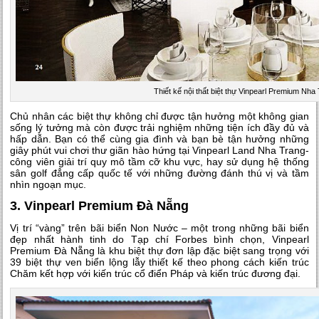
Thiết kế nội thất biệt thự Vinpearl Premium Nha
Chủ nhân các biệt thự không chỉ được tận hưởng một không gian
sống lý tưởng mà còn được trải nghiệm những tiện ích đầy đủ và
hấp dẫn. Bạn có thể cùng gia đình và bạn bè tận hưởng những
giây phút vui chơi thư giãn hào hứng tại Vinpearl Land Nha Trang-
công viên giải trí quy mô tầm cỡ khu vực, hay sử dụng hệ thống
sân golf đẳng cấp quốc tế với những đường đánh thú vị và tầm
nhìn ngoạn mục.
3. Vinpearl Premium Đà Nẵng
Vị trí “vàng” trên bãi biển Non Nước – một trong những bãi biển
đẹp nhất hành tinh do Tạp chí Forbes bình chọn, Vinpearl
Premium Đà Nẵng là khu biệt thự đơn lập đặc biệt sang trọng với
39 biệt thự ven biển lộng lẫy thiết kế theo phong cách kiến trúc
Chăm kết hợp với kiến trúc cổ điển Pháp và kiến trúc đương đại.