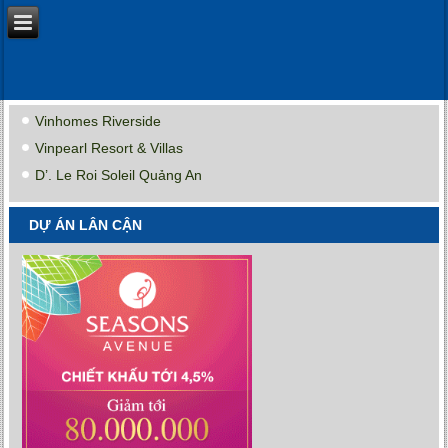
Vinhomes Riverside
Vinpearl Resort & Villas
D’. Le Roi Soleil Quảng An
DỰ ÁN LÂN CẬN