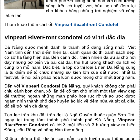
thành phố Đà Nẵng phồn hoa với chất lượng
sống trên cả tuyệt vời, hứa hẹn sẽ đem lại
cho khách hàng những trải nghiệm vô cùng
thích thú.
Tham khảo thêm chi tiết:
Vinpearl Beachfront Condotel
Vinpearl RiverFront Condotel có vị trí đắc địa
Đà Nẵng được mệnh danh là thành phố đáng sống nhất Việt
Nam tính đến thời điểm hiện tại, cảnh quan đô thị xanh sạch đẹp,
cơ sở hạ tầng hiện đại. Bên cạnh đó, thiên nhiên đã ưu ái cho nơi
đây những bờ biển và bãi cát dài, thu hút lượng khách du lịch vô
cùng lớn mỗi năm. Đặc biệt, là top đô thị loại 1 nên Đà Nẵng cũng
là tụ điểm để tổ chức những sự kiện lớn của đất nước, nhất là
festival, lễ hội bắn pháo hoa luôn được mong chờ nhất trong năm.
Đến với
Vinpearl Condotel Đà Nẵng
, quý khách không còn phải
chịu cảnh bon chen, xô lấn để cố tìm chô mình một tầm view đẹp
để thưởng ngoạn những màn pháo hoa rực rỡ và ao ước được
ngắm nhìn thành phố đẹp huyền ảo lúc về đêm nữa và tất cả điều
đó sẽ trở nên dễ dàng.
Tọa lạc trên khu đất trên đại lộ Ngô Quyền thuốc quận Sơn Trà,
ngay tại trung tâm thành phố thành phố Đà Nẵng,
Vinpearl
RiverFront Condotel
có tới 3 mặt tiền và 3 hướng view ra biển
Đông, cầu Rồng và sông Hàn thơ mộng.
Không những thế, dự án còn nằm cạnh tuyến giao thông quan