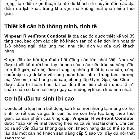
trọng, tạo điều kiện thuận lợi để du khách di chuyển đến các địa
điểm du lịch khác trong khu vực mà không mất quá nhiều thời
gian.
Thiết kế căn hộ thông minh, tinh tế
Vinpearl RiverFront Condotel
là tòa cao ốc được thiết kế với 39
tầng cao, bao gồm các căn hộ khách sạn có diện tích linh hoạt từ
1-3 phòng ngủ. đáp ứng mọi nhu cầu dịch vụ của quý khách
hàng.
Được đầu tư bởi tập đoàn bất động sản lớn nhất Việt Nam và
được thiết kế dưới bàn tay tài hoa của các kiến trúc su hàng đầu
trên thế giới, căn hộ được trang bị những thiết bị cao cấp, cùng
chuỗi dịch vụ đi kèm vô cùng hoàn hảo, như: Trung tâm thương
mại Vincom, nhà hàng cao cấp, phòng tập Gym, Spa, Kid Club….
được đầu tư hoàn hảo, tất cả đều theo tiêu chuẩn quốc tế 5*,
chắn chắn sẽ làm hài lòng ngay cả những vị khách khó tính nhất.
Cơ hội đầu tư sinh lời cao
Condotel là lọaị hình bất động sản khá mới nhưng lại mang cơ hội
sinh lời rất cao và giá trị căn hộ sẽ còn tiếp tục tăng theo thời
gian. Là sản phẩm của Vingroup,
Vinpearl RiverFront Condotel
được “bảo kê” về mặt thương hiệu và cả về mặt tài chính. Chỉ cần
bỏ ra số vốn đầu tư không quá lớn, khách hàng đã có thể sở hữu
lâu dài một căn hộ khách sạn đẳng cấp 5 sao với đầy đủ nội thất
sang trọng.