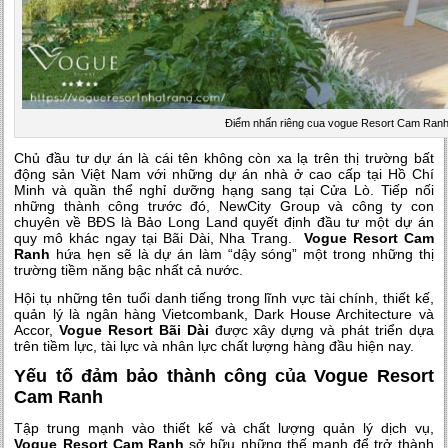
Điểm nhấn riêng cua vogue Resort Cam Ran
Chủ đầu tư dự án là cái tên không còn xa lạ trên thị trường bất
động sản Việt Nam với những dự án nhà ở cao cấp tại Hồ Chí
Minh và quần thể nghỉ dưỡng hạng sang tại Cửa Lò. Tiếp nối
những thành công trước đó, NewCity Group và công ty con
chuyên về BĐS là Bảo Long Land quyết định đầu tư một dự án
quy mô khác ngay tại Bãi Dài, Nha Trang.
Vogue Resort Cam
Ranh
hứa hẹn sẽ là dự án làm “dậy sóng” một trong những thị
trường tiềm năng bậc nhất cả nước.
Hội tụ những tên tuổi danh tiếng trong lĩnh vực tài chính, thiết kế,
quản lý là ngân hàng Vietcombank, Dark House Architecture và
Accor,
Vogue Resort Bãi Dài
được xây dựng và phát triển dựa
trên tiềm lực, tài lực và nhân lực chất lượng hàng đầu hiện nay.
Yếu tố đảm bảo thành công của Vogue Resort
Cam Ranh
Tập trung mạnh vào thiết kế và chất lượng quản lý dịch vụ,
Vogue Resort Cam Ranh
sở hữu những thế mạnh để trở thành