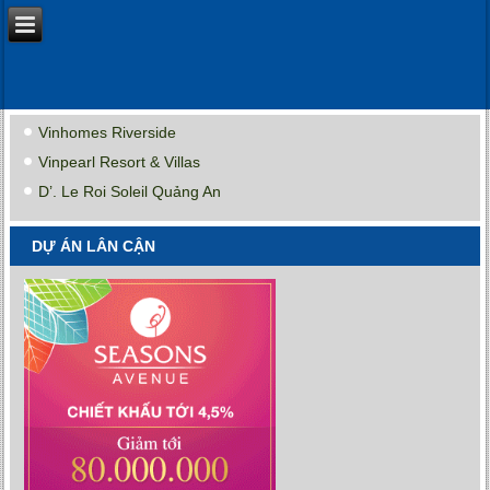
Vinhomes Riverside
Vinpearl Resort & Villas
D’. Le Roi Soleil Quảng An
DỰ ÁN LÂN CẬN