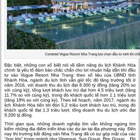
Condotel Vogue Resort Nha Trang lựa chọn đầu tư sinh lời chắ
Đặc biệt, những con số biết nói về tiềm năng du lịch Khánh Hòa
chính là yếu tố đảm bảo chắc chắn cho lợi nhuận hấp dẫn khi đầu
tư vào Vogue Resort Nha Trang: theo số liệu của UBND tỉnh
Khánh Hòa, ngành du lịch tỉnh vẫn giữ tốc độ tăng trưởng tốt ở
năm 2016, với doanh thu du lịch đạt 8.300 tỷ đồng (tăng 20% so
với cùng kỳ), tổng lượt khách lưu trú đạt hơn 4.5 triệu lượt (tăng
11.7% so với cùng kỳ), trong đó khách quốc tế hơn 1.1 triệu lượt
(tăng 18% so với cùng kỳ). Theo kế hoạch, năm 2017, ngành du
lịch Khánh Hòa tiến tới đón 5,2 triệu lượt khách lưu trú, trong đó
khách quốc tế đạt 1,3 triệu lượt, tổng doanh thu du lịch ước đạt
9.200 tỷ đồng.
Thời gian qua, những doanh nghiệp lớn vẫn không ngừng tìm
kiếm những địa điểm triển khai các dự án tại địa phương này. Đến
nay thị trường bất động sản Nha Trang đã có sự góp mặt của các
“ông lớn” trong ngành như Vingroup, Sun Group, Bim Group,…Đó