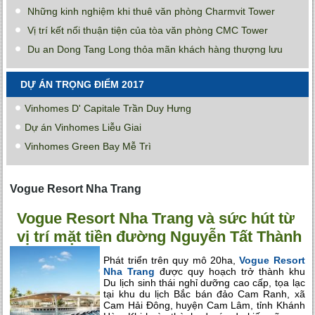
Những kinh nghiệm khi thuê văn phòng Charmvit Tower
Vị trí kết nối thuận tiện của tòa văn phòng CMC Tower
Du an Dong Tang Long thỏa mãn khách hàng thượng lưu
DỰ ÁN TRỌNG ĐIỂM 2017
Vinhomes D' Capitale Trần Duy Hưng
Dự án Vinhomes Liễu Giai
Vinhomes Green Bay Mễ Trì
Vogue Resort Nha Trang
Vogue Resort Nha Trang và sức hút từ
vị trí mặt tiền đường Nguyễn Tất Thành
Phát triển trên quy mô 20ha,
Vogue Resort
Nha Trang
được quy hoạch trở thành khu
Du lịch sinh thái nghỉ dưỡng cao cấp, tọa lạc
tại khu du lịch Bắc bán đảo Cam Ranh, xã
Cam Hải Đông, huyện Cam Lâm, tỉnh Khánh