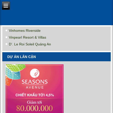
Vinhomes Riverside
Vinpearl Resort & Villas
D’. Le Roi Soleil Quảng An
DỰ ÁN LÂN CẬN