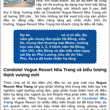
Hòa. Khi hoàn thành, dự án dự kiến sẽ cung
cấp chi thị trường đa dạng loại hình bất động
sản nghỉ dưỡng, với: khách sạn 5 sao, biệt
thự 2 tầng hướng biển và Condotel Vogue Resort Nha Trang với
số lượng 300 căn…Sở hữu những lợi thế vượt trội của sản phẩm
đầu tư đẳng cấp, tiềm năng tăng giá chắc chắn trên thị
trường, Vogue Resort Nha Trang hút khách cũng là điều dễ hiểu.
Dự án
biệt thự Kiến Hưng
có vị trí đắc địa
nằm gần trung tâm quận Hà Đông, siêu
thị, thung tâm thương mại Metro, trường
học các cấp 1, 2, 3 bệnh viện Hà Đông,
viện 103, viện Bỏng và đặc biệt nằm ngay
sát Dự án Phú Lương, khu đô thị Văn
Phú, Xa La đã hoàn thiện hạ tầng
Condotel Vogue Resort Nha Trang và biểu tượng
thịnh vượng mới
Theo chia sẻ từ đại diện chủ đầu tư, sự góp mặt của
Vogue
Resort Nha Trang
sẽ góp phần không nhỏ trong việc kiến tạo trải
nghiệm nghỉ dưỡng xứng tầm, góp phần hoàn thiện hơn về điều
kiện hạ tầng cho ngành du lịch Khánh Hòa phát triển. Xét về điều
kiện tự nhiên, Nha Trang nói chung và vị trí
Condotel Nha
Trang
Vogue Resort có nhiều điều kiện thuận lợi để khai thác du
lịch quanh năm, với khí hậu nhiệt đới nắng nóng, phong cảnh