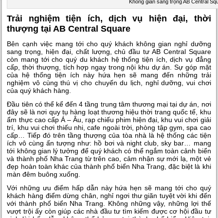
Không gian sang trọng AB Central Sq
Trải nghiệm tiện ích, dịch vụ hiện đại, thời
thượng tại AB Central Square
Bên cạnh việc mang tới cho quý khách không gian nghỉ dưỡng
sang trọng, hiện đại, chất lượng, chủ đầu tư AB Central Square
còn mang tới cho quý du khách hệ thống tiện ích, dịch vụ đẳng
cấp, thời thượng, tích hợp ngay trong nội khu dự án. Sự góp mặt
của hệ thống tiện ích này hứa hẹn sẽ mang đến những trải
nghiệm vô cùng thú vị cho chuyến du lịch, nghỉ dưỡng, vui chơi
của quý khách hàng.
Đầu tiên có thể kể đến 4 tầng trung tâm thương mại tại dự án, nơi
đây sẽ là nơi quy tụ hàng loạt thương hiệu thời trang quốc tế, khu
ẩm thực cao cấp Á – Âu, rạp chiếu phim hiện đại, khu vui chơi giải
trí, khu vui chơi thiếu nhi, cafe ngoài trời, phòng tập gym, spa cao
cấp… Tiếp đó trên tầng thượng của tòa nhà là hệ thống các tiện
ích vô cùng ấn tượng như: hồ bơi và night club, sky bar… mang
tới không gian lý tưởng để quý khách có thể ngắm toàn cảnh biển
và thành phố Nha Trang từ trên cao, cảm nhận sự mới lạ, một vẻ
đẹp hoàn toàn khác của thành phố biển Nha Trang, đặc biệt là khi
màn đêm buông xuống.
Với những ưu điểm hấp dẫn này hứa hẹn sẽ mang tới cho quý
khách hàng điểm dừng chân, nghỉ ngơi thư giãn tuyệt vời khi đến
với thành phố biển Nha Trang. Không những vậy, những lợi thế
vượt trội ấy còn giúp các nhà đầu tư tìm kiếm được cơ hội đầu tư