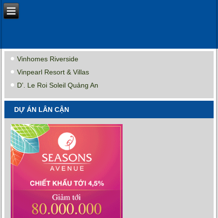
Vinhomes Riverside
Vinpearl Resort & Villas
D’. Le Roi Soleil Quảng An
DỰ ÁN LÂN CẬN