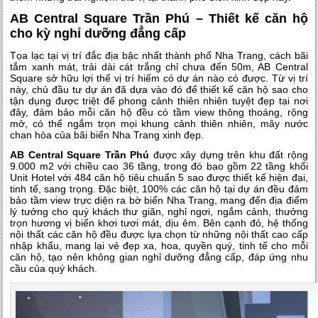
AB Central Square Trần Phú – Thiết kế căn hộ
cho kỳ nghỉ dưỡng đẳng cấp
Tọa lạc tại vị trí đắc địa bậc nhất thành phố Nha Trang, cách bãi
tắm xanh mát, trải dài cát trắng chỉ chưa đến 50m, AB Central
Square sở hữu lợi thế vị trí hiếm có dự án nào có được. Từ vị trí
này, chủ đầu tư dự án đã dựa vào đó để thiết kế căn hộ sao cho
tận dụng được triệt để phong cảnh thiên nhiên tuyệt đẹp tại nơi
đây, đảm bảo mỗi căn hộ đều có tầm view thông thoáng, rộng
mở, có thể ngắm trọn mọi khung cảnh thiên nhiên, mây nước
chan hòa của bãi biển Nha Trang xinh đẹp.
AB Central Square Trần Phú
được xây dựng trên khu đất rộng
9.000 m2 với chiều cao 36 tầng, trong đó bao gồm 22 tầng khối
Unit Hotel với 484 căn hộ tiêu chuẩn 5 sao được thiết kế hiện đại,
tinh tế, sang trọng. Đặc biệt, 100% các căn hộ tại dự án đều đảm
bảo tầm view trực diện ra bờ biển Nha Trang, mang đến địa điểm
lý tưởng cho quý khách thư giãn, nghỉ ngơi, ngắm cảnh, thưởng
trọn hương vị biển khơi tươi mát, dịu êm. Bên cạnh đó, hệ thống
nội thất các căn hộ đều được lựa chọn từ những nội thất cao cấp
nhập khẩu, mang lại vẻ đẹp xa, hoa, quyền quý, tinh tế cho mỗi
căn hộ, tạo nên không gian nghỉ dưỡng đẳng cấp, đáp ứng nhu
cầu của quý khách.