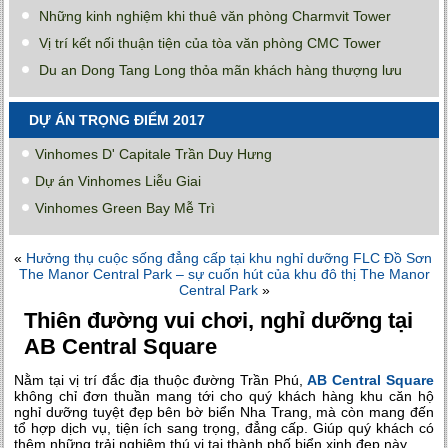
Những kinh nghiệm khi thuê văn phòng Charmvit Tower
Vị trí kết nối thuận tiện của tòa văn phòng CMC Tower
Du an Dong Tang Long thỏa mãn khách hàng thượng lưu
DỰ ÁN TRỌNG ĐIỂM 2017
Vinhomes D' Capitale Trần Duy Hưng
Dự án Vinhomes Liễu Giai
Vinhomes Green Bay Mễ Trì
«
Hưởng thụ cuộc sống đẳng cấp tại khu nghỉ dưỡng FLC Đồ Sơn
The Manor Central Park – sự cuốn hút của khu đô thị The Manor
Central Park
»
Thiên đường vui chơi, nghỉ dưỡng tại
AB Central Square
Nằm tại vị trí đắc địa thuộc đường Trần Phú,
AB Central Square
không chỉ đơn thuần mang tới cho quý khách hàng khu căn hộ
nghỉ dưỡng tuyệt đẹp bên bờ biển Nha Trang, mà còn mang đến
tổ hợp dịch vụ, tiện ích sang trọng, đẳng cấp. Giúp quý khách có
thêm những trải nghiệm thú vị tại thành phố biển xinh đẹp này.