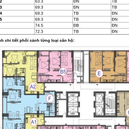
2
63.3
ĐN
TB
3
69.3
ĐN
TB
4
69.3
TB
ĐN
5
69.3
TB
ĐN
74.5
ĐB
ĐN
72.3
TB
ĐN
h chi tiết phối cảnh từng loại căn hộ: