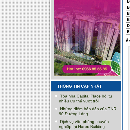
B
B
B
B
D
E
Ản
THÔNG TIN CẬP NHẬT
Tòa nhà Capital Place hội tụ
nhiều ưu thế vượt trội
Những điểm hấp dẫn của TNR
90 Đường Láng
Dịch vụ văn phòng chuyên
nghiệp tại Harec Building