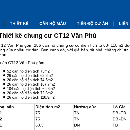
THIẾT KẾ
CĂN HỘ MẪU
TIẾN ĐỘ DỰ ÁN
LIÊN
Thiết kế chung cư CT12 Văn Phú
12 Văn Phú gồm 286 căn hộ chung cư có diện tích từ 63- 118m2 được
ng của nhiều cư dân. Bên cạnh đó, với giá bán rất phải chăng chỉ từ 1
 án.
 án CT12 Văn Phú gồm:
52 căn hộ diện tích 75m2
26 căn hộ diện tích 63.3m2
26 căn hộ diện tích 74.5m2
26 căn hộ diện tích 167.7m2
104 căn hộ diện tích 69.3m2
26 căn hộ diện tích 72.3m2
26 căn hộ diện tích 118.9m2
oại căn
Diện tích m2
Hư
ớng cửa
Lô Gia
1
75
TN
ĐB -TB
2
75
TN
ĐB -ĐN
1
69.3
ĐN
TB