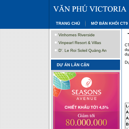
TRANG CHỦ
MỞ BÁN KHỐI CT9
Vinhomes Riverside
Vinpearl Resort & Villas
CT
dụ
D’. Le Roi Soleil Quảng An
dự
Dự
DỰ ÁN LÂN CẬN
L
A
A
B