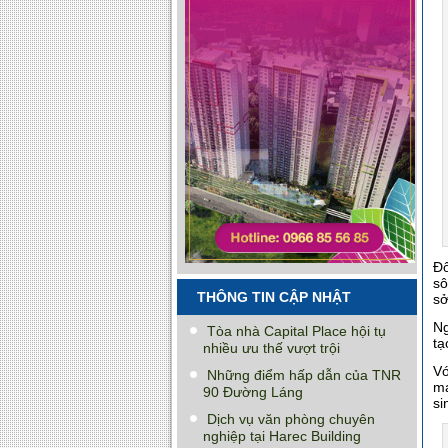
Đố
sô
THÔNG TIN CẬP NHẬT
sở
Ng
Tòa nhà Capital Place hội tụ
tạ
nhiều ưu thế vượt trội
Vớ
Những điểm hấp dẫn của TNR
ma
90 Đường Láng
si
Dịch vụ văn phòng chuyên
nghiệp tại Harec Building