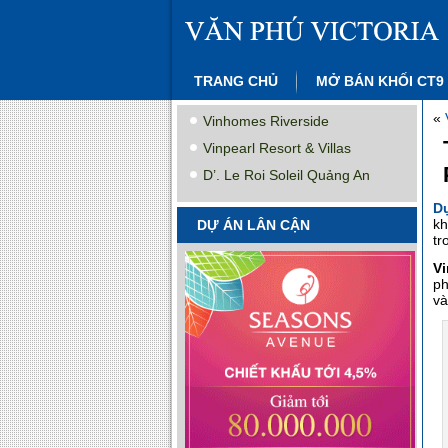
TRANG CHỦ
MỞ BÁN KHỐI CT9
«
Vinhomes Riverside
Vinpearl Resort & Villas
D’. Le Roi Soleil Quảng An
D
kh
DỰ ÁN LÂN CẬN
tr
V
ph
và