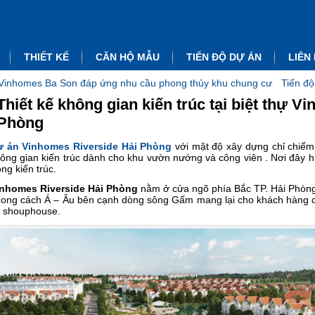
THIẾT KẾ
CĂN HỘ MẪU
TIẾN ĐỘ DỰ ÁN
LIÊN
Vinhomes Ba Son đáp ứng nhu cầu phong thủy khu chung cư
Tiến độ
Thiết kế không gian kiến trúc tại biệt thự V
Phòng
ự án Vinhomes Riverside Hải Phòng
với mật độ xây dựng chỉ chiểm 
ông gian kiến trúc dành cho khu vườn nướng và công viên . Nơi đây h
ong kiến trúc.
inhomes Riverside Hải Phòng
nằm ở cửa ngõ phía Bắc TP. Hải Phòng vớ
ong cách Á – Âu bên cạnh dòng sông Gấm mang lại cho khách hàng cơ
 shouphouse.