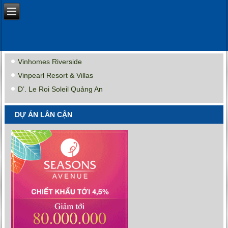
Vinhomes Riverside
Vinpearl Resort & Villas
D’. Le Roi Soleil Quảng An
DỰ ÁN LÂN CẬN