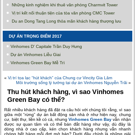
Những kinh nghiệm khi thuê văn phòng Charmvit Tower
Vị trí kết nối thuận tiện của tòa văn phòng CMC Tower
Du an Dong Tang Long thỏa mãn khách hàng thượng lưu
DỰ ÁN TRỌNG ĐIỂM 2017
Vinhomes D' Capitale Trần Duy Hưng
Dự án Vinhomes Liễu Giai
Vinhomes Green Bay Mễ Trì
«
Vị trí tọa lạc “hút khách” của Chung cư Vincity Gia Lâm
Môi trường sống lý tưởng tại dự án Vinhomes Nguyễn Trãi
»
Thu hút khách hàng, vì sao Vinhomes
Green Bay có thể?
Rất nhiều khách hàng đã đặt ra câu hỏi với chúng tôi rằng, vì sao
giữa một “rừng” dự án bất động sản nhà ở như hiện nay, chung
cư, biệt thự, liền kề có cả, nhưng
Vinhomes Green Bay
vẫn nhận
được sự quan tâm và có thể bán đắt hàng như vậy, dù đây là
dòng nhà ở cao cấp, kén chọn khách hàng nhưng vẫn nhanh
chóng hết hàng mỗi đợt mở bán? Dưới đây chính là những giải