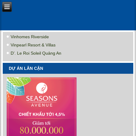
Vinhomes Riverside
Vinpearl Resort & Villas
D’. Le Roi Soleil Quảng An
DỰ ÁN LÂN CẬN