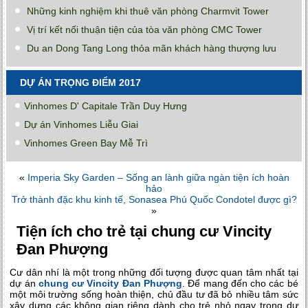
Những kinh nghiệm khi thuê văn phòng Charmvit Tower
Vị trí kết nối thuận tiện của tòa văn phòng CMC Tower
Du an Dong Tang Long thỏa mãn khách hàng thượng lưu
DỰ ÁN TRỌNG ĐIỂM 2017
Vinhomes D' Capitale Trần Duy Hưng
Dự án Vinhomes Liễu Giai
Vinhomes Green Bay Mễ Trì
«
Imperia Sky Garden – Sống an lành giữa ngàn tiện ích hoàn
hảo
Trở thành đặc khu kinh tế, Sonasea Phú Quốc Condotel được gì?
»
Tiện ích cho trẻ tại chung cư Vincity
Đan Phượng
Cư dân nhí là một trong những đối tượng được quan tâm nhất tại
dự án
chung cư Vincity Đan Phượng
. Để mang đến cho các bé
một môi trường sống hoàn thiện, chủ đầu tư đã bỏ nhiều tâm sức
xây dựng các không gian riêng dành cho trẻ nhỏ ngay trong dự