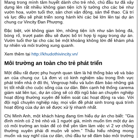
Mang trong mình tâm huyết dành cho trẻ nhỏ, chủ đầu tư đã xây
dựng lên rất nhiều không gian tiện ích lý tưởng cho các bé như
vườn hoa, vườn tuổi thơ, sân chơi vận động, sân thể thao. Cả trí
và lực đều sẽ phát triển song hành khi các bé lớn lên tại dự án
chung cư Vincity Đan Phượng.
Đặc biệt, với không gian lớn, những tiện ích như sân bóng đá,
bóng rổ, trượt patin đều sẽ được bố trí hợp lý ngay trong dự án.
Vườn tuổi thơ lại cho các bé một khoảng không lớn để khám phá
tự nhiên và môi trường xung quanh.
Xem thêm tại
http://khudothivincity.vn/
Môi trường an toàn cho trẻ phát triển
Một điều rất được phụ huynh quan tâm là hệ thống bảo vệ và bảo
an của chung cư. Là đơn vị có kinh nghiệm sâu trong lĩnh vực
phát triển nhà ở đô thị, Vingroup hiểu và luôn đảm bảo những giá
trị tốt nhất cho cuộc sống của cư dân. Bên cạnh hệ thống carema
giám sát liên tục, dự án cũng sẽ có đội ngũ bảo an chuyên nghiệp
hoạt động thường xuyên để kiểm soát các hoạt động ra vào. Với
đội ngũ chuyên nghiệp này, mọi vấn đề phát sinh trong quá trình
hoạt động của dự án sẽ được xử lý nhanh nhất.
Chị Minh Anh, một khách hàng đang tìm hiểu dự án cho biết: “Gia
đình mình có 2 trẻ nhỏ và 1 người già, mình muốn tìm một dự án
có môi trường an toàn để có thể yên tâm làm việc vì 2 vợ chồng
thường xuyên phải đi muộn về sớm.” Thấu hiểu những mong
muốn và suy nghĩ của cư dân, chủ đầu tư sẽ đảm bảo môi trường