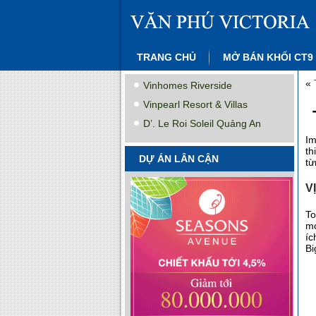
TRANG CHỦ
MỞ BÁN KHỐI CT9
«
Vinhomes Riverside
Vinpearl Resort & Villas
D’. Le Roi Soleil Quảng An
Im
th
DỰ ÁN LÂN CẬN
từ
V
To
mớ
íc
Bi