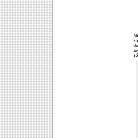
Mỗ
kh
đư
án
số