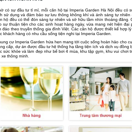
ờ có sự đầu tư tỉ mỉ, mỗi căn hộ tại Imperia Garden Hà Nội đều có s
ch sử dụng và đảm bảo sự lưu thông không khí và ánh sáng tự nhiên
n hộ đều có thể đón sáng tự nhiên và sở hữu tầm nhìn thoáng đãng.
o sự thuận tiện cho các sinh hoạt hàng ngày, vừa mang nét hiện đại p
n đáo theo truyền thống gia đình Việt. Các căn hộ được thiết kế hợp l
c khách hàng có nhu cầu sống tiện nghi tại Imperia Garden.
ung cư Imperia Garden hứa hẹn mang tới cuộc sống hoàn hảo cho cư 
ng cấp, dự án được đầu tư hệ thống hạ tầng tiện ích và dịch vụ đồng
c sức khỏe và làm đẹp như bể bơi 4 mùa, khu tập gym, khu vui chơi t
 xe thông minh.