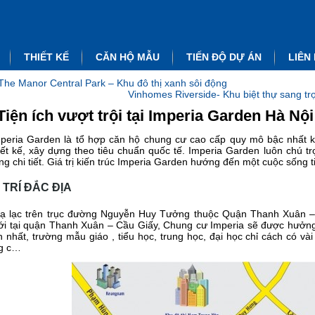
THIẾT KẾ
CĂN HỘ MẪU
TIẾN ĐỘ DỰ ÁN
LIÊN
The Manor Central Park – Khu đô thị xanh sôi động
Vinhomes Riverside- Khu biệt thự sang t
Tiện ích vượt trội tại Imperia Garden Hà Nội
peria Garden là tổ hợp căn hộ chung cư cao cấp quy mô bậc nhất
iết kế, xây dựng theo tiêu chuẩn quốc tế. Imperia Garden luôn chú t
ng chi tiết. Giá trị kiến trúc Imperia Garden hướng đến một cuộc sống ti
Ị TRÍ ĐẮC ĐỊA
ạ lạc trên trục đường Nguyễn Huy Tưởng thuộc Quận Thanh Xuân – H
i tại quận Thanh Xuân – Cầu Giấy, Chung cư Imperia sẽ được hưởng 
h nhất, trường mẫu giáo , tiểu học, trung học, đại học chỉ cách có v
g c…