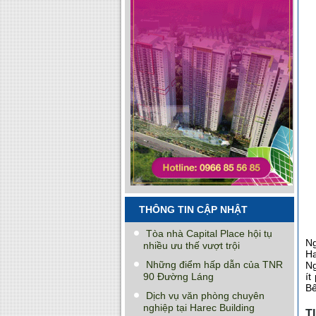
THÔNG TIN CẬP NHẬT
Tòa nhà Capital Place hội tụ
Ng
nhiều ưu thế vượt trội
Ha
Những điểm hấp dẫn của TNR
Ng
90 Đường Láng
ít
Bế
Dịch vụ văn phòng chuyên
nghiệp tại Harec Building
T