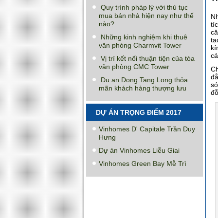
Quy trình pháp lý với thủ tục
mua bán nhà hiện nay như thế
Nh
nào?
tí
că
Những kinh nghiệm khi thuê
tạ
văn phòng Charmvit Tower
kí
cá
Vị trí kết nối thuận tiện của tòa
văn phòng CMC Tower
Ch
đẳ
Du an Dong Tang Long thỏa
só
mãn khách hàng thượng lưu
đỗ
DỰ ÁN TRỌNG ĐIỂM 2017
Vinhomes D' Capitale Trần Duy
Hưng
Dự án Vinhomes Liễu Giai
Vinhomes Green Bay Mễ Trì