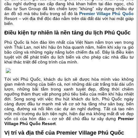
cầu nghỉ dưỡng cao cấp đang khá khan hiếm tại đảo ngọc, chủ
đầu tư Sun Group đã lên chiến lược “khùng” xây dựng nhiều dự
án đồ sộ mà tiêu biểu trong số đó là
Premier Village Phú Quốc
Resort – với địa thế độc đáo nằm trên dải đất dài với hai mặt giáp
biển.
Điều kiện tự nhiên là nền tảng du lịch Phú Quốc
Phú Quốc là hòn đảo lớn nhất của Việt Nam nằm trọn vẹn trong
vịnh Thái Lan, nơi khí hậu ôn hòa quanh năm, hiếm khi xảy ra gió
bão cũng và những ngày nắng luôn chiếm đa số. Đây là điều kiện
tuyệt vời để phát triển du lịch biển và cho phép các nhà đầu tư
khai thác triệt để công trình của mình.
Tới với Phú Quốc, khách du lịch sẽ được hòa mình vào không
gian mênh mông của biển cả, nơi những dải cát trắng trải dài uốn
lượn, những bãi tắm trong xanh tuyệt đẹp, đồng thời chiêm
ngưỡng thảm thực vật phong phú tiêu biểu của miền khí hậu nhiệt
đới. Song song với việc thu hút khách du lịch, Phú Quốc ngày
càng được đầu tư mạnh mẽ về cơ sở hạ tầng như sân bay, bến
cảng, đường xá nối liền các dự án nghỉ dưỡng. Tất cả tạo nên
một môi trường du lịch tiện nghi, hiện đại mà không mất đi vẻ đẹp
vốn có của hòn đảo – cơ sở để chủ đầu tư xây dựng
Premier
Village Phú Quốc Resort
.
Vị trí và địa thế của Premier Village Phú Quốc