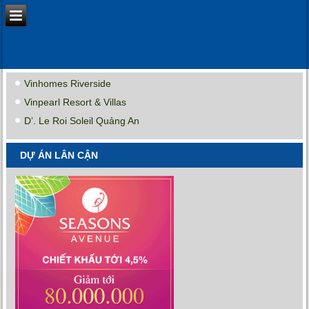
Vinhomes Riverside
Vinpearl Resort & Villas
D’. Le Roi Soleil Quảng An
DỰ ÁN LÂN CẬN