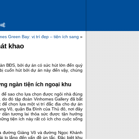
 HỆ
s Green Bay: vị trí đẹp – tiện ích sang
»
át khao
àn BĐS, bởi dự án có sức hút lớn đến quý
bị cuốn hút bởi dự án này đến vậy, chúng
ng ngàn tiện ích ngoại khu
m để sao cho lựa chọn được ngôi nhà đúng
à, do đó tập đoàn Vinhomes Gallery đã bắt
 để chọn lựa một vị trí đắc địa cho dự án
iảng Võ, quận Ba Đình của Thủ đô, nơi đây
cư dân tương lai thỏa sức được tận hưởng
hững tiện ích này rất có ích cho cuộc sống
ó là đường Giảng Võ và đường Ngọc Khánh
i lo lắng đến vấn đề ùn tắc. Đặc biệt khu