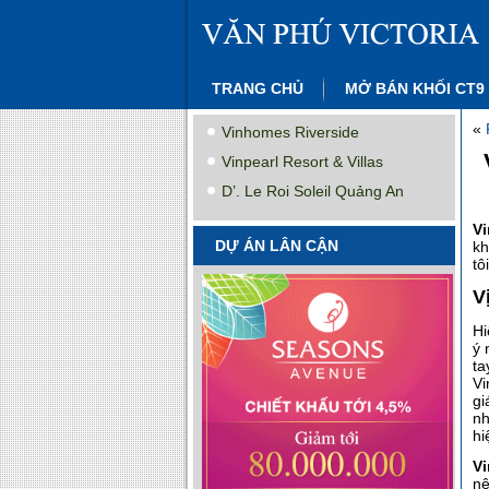
TRANG CHỦ
MỞ BÁN KHỐI CT9
«
Vinhomes Riverside
Vinpearl Resort & Villas
D’. Le Roi Soleil Quảng An
Vi
DỰ ÁN LÂN CẬN
kh
tô
V
Hi
ý 
ta
Vi
gi
nh
hi
V
nê