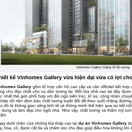
Vinhomes Gallery Giảng Võ ấn tượng
hiết kế Vinhomes Gallery vừa hiện đại vừa có lợi ch
inhomes Gallery
gồm tổ hợp căn hộ cao cấp và căn officitel kết hợp 
ng chu đáo nhất cho cư dân tương lai. Mỗi tòa nhà cao tại đây đượ
c nhất thế giới phối hợp với đội ngũ kiến trúc, kĩ sư, công nhân ch
hiệp tốt nên đảm bảo chất lượng tuyệt đối để theo suốt chặng đườn
o đó là không gian sống tinh tế và thông minh thể hiện qua sự kết nối
 dụng và làm đẹp cho ngôi nhà. Như vậy, chất lượng và thẩm mỹ son
 ấm.
ay dưới chân của những tòa tháp cao tại
dự án Vinhomes Gallery
dự
y, hoa, cỏ, được cắt tỉa và chăm sóc chu đáo giúp điều hòa không khí 