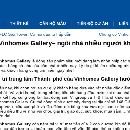
THIẾT KẾ
CĂN HỘ MẪU
TIẾN ĐỘ DỰ ÁN
LIÊN
FLC Sea Tower: Cơ hội đầu tư hấp dẫn
Chung cư Vinhome
Vinhomes Gallery– ngôi nhà nhiều người kh
nhomes Gallery
là dòng sản phẩm siêu mới đang làm nhộn nhịp các s
ách hàng có nhu cầu cần nhà ở hiện nay. Lý do gì khiến nhiều người 
i và khách hàng cùng tìm hiểu ngay nhé!
ị trí trung tâm Thành phố của Vinhomes Gallery hưở
ện nay, khi chọn nơi an cư quý khách hàng dựa vào rất nhiều đặc điể
nhất. Và vị trí là một trong những tiêu chí hàng đầu trước khi mua nh
y kết hợp cùng ông lớn bất động sản Vingroup và T & T land khảo sát
nhomes Gallery. Cụ thể công trình được xây dựng tại địa chỉ số 148 G
áp với nhiều con phố và địa điểm nổi tiếng khu vực nội thành nên 
iều điều thú vị như vui chơi, giải trí, giáo dục, sức khỏe, mua sắm,…n
ện đại.
inhomes Gallery
còn nằm tại vị trí mặt tiền của 2 con đường lớn đ
n cư dân tương lai hoàn toàn yên tâm về vấn đề giao thông không phả