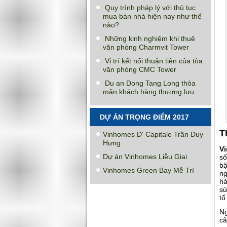
Quy trình pháp lý với thủ tục
mua bán nhà hiện nay như thế
nào?
Những kinh nghiệm khi thuê
văn phòng Charmvit Tower
Vị trí kết nối thuận tiện của tòa
văn phòng CMC Tower
Du an Dong Tang Long thỏa
mãn khách hàng thượng lưu
DỰ ÁN TRỌNG ĐIỂM 2017
T
Vinhomes D' Capitale Trần Duy
Hưng
V
Dự án Vinhomes Liễu Giai
số
bậ
Vinhomes Green Bay Mễ Trì
ng
hả
sử
tổ
Ng
câ