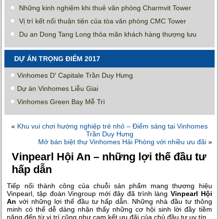
Những kinh nghiệm khi thuê văn phòng Charmvit Tower
Vị trí kết nối thuận tiện của tòa văn phòng CMC Tower
Du an Dong Tang Long thỏa mãn khách hàng thượng lưu
DỰ ÁN TRỌNG ĐIỂM 2017
Vinhomes D' Capitale Trần Duy Hưng
Dự án Vinhomes Liễu Giai
Vinhomes Green Bay Mễ Trì
«
Khu vui chơi hướng nghiệp trẻ nhỏ – Điểm sáng tại Vinhomes
Trần Duy Hưng
Mở bán biệt thự Vinhomes Hải Phòng với nhiều ưu đãi
»
Vinpearl Hội An – những lợi thế đầu tư
hấp dẫn
Tiếp nối thành công của chuỗi sản phẩm mang thương hiệu
Vinpearl, tập đoàn Vingroup mới đây đã trình làng
Vinpearl Hội
An
với những lợi thế đầu tư hấp dẫn. Những nhà đầu tư thông
minh có thể dễ dàng nhận thấy những cơ hội sinh lời đầy tiềm
năng đến từ vị trí cũng như cam kết ưu đãi của chủ đầu tư uy tín.