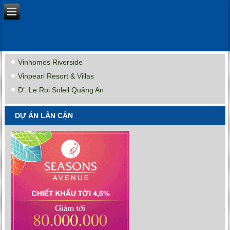
Vinhomes Riverside
Vinpearl Resort & Villas
D’. Le Roi Soleil Quảng An
DỰ ÁN LÂN CẬN