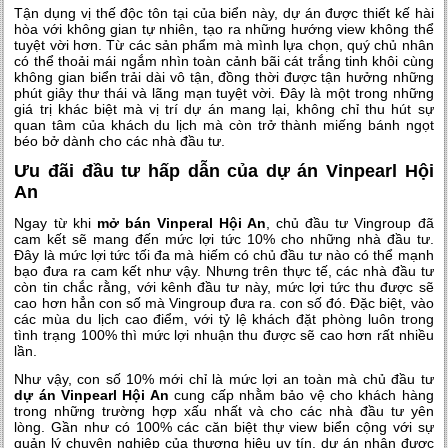
Tận dụng vị thế độc tôn tại của biển này, dự án được thiết kế hài
hòa với không gian tự nhiên, tạo ra những hướng view không thể
tuyệt vời hơn. Từ các sản phẩm mà mình lựa chọn, quý chủ nhân
có thể thoải mái ngắm nhìn toàn cảnh bãi cát trắng tinh khôi cùng
không gian biển trải dài vô tận, đồng thời được tận hưởng những
phút giây thư thái và lãng mạn tuyệt vời. Đây là một trong những
giá trị khác biệt mà vị trí dự án mang lại, không chỉ thu hút sự
quan tâm của khách du lịch mà còn trở thành miếng bánh ngọt
béo bở dành cho các nhà đầu tư.
Ưu đãi đầu tư hấp dẫn của dự án Vinpearl Hội
An
Ngay từ khi
mở bán Vinperal Hội An
, chủ đầu tư Vingroup đã
cam kết sẽ mang đến mức lợi tức 10% cho những nhà đầu tư.
Đây là mức lợi tức tối đa mà hiếm có chủ đầu tư nào có thể mạnh
bạo đưa ra cam kết như vậy. Nhưng trên thực tế, các nhà đầu tư
còn tin chắc rằng, với kênh đầu tư này, mức lợi tức thu được sẽ
cao hơn hẳn con số mà Vingroup đưa ra. con số đó. Đặc biệt, vào
các mùa du lịch cao điểm, với tỷ lệ khách đặt phòng luôn trong
tình trạng 100% thì mức lợi nhuận thu được sẽ cao hơn rất nhiều
lần.
Như vậy, con số 10% mới chỉ là mức lợi an toàn mà chủ đầu tư
dự án Vinpearl Hội An
cung cấp nhằm bảo vệ cho khách hàng
trong những trường hợp xấu nhất và cho các nhà đầu tư yên
lòng. Gần như có 100% các căn biệt thự view biển cộng với sự
quản lý chuyên nghiệp của thương hiệu uy tín, dự án nhận được