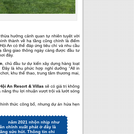
thừa hưởng cảnh quan tự nhiên tuyệt vời
ình thành về hạ tầng cũng chính là điểm
Hội An có thể đáp ứng tiêu chí và nhu cầu
hạ tầng giao thông ngày càng được đầu tư
nơi đây.
An
, chủ đầu tư dự kiến xây dựng hàng loạt
 Đây là khu phức hợp nghỉ dưỡng “All in
 chơi, khu thể thao, trung tâm thương mai,
Hội An
Resort & Villas
sẽ có giá trị không
năng thu lợi nhuận vượt trội và lướt sóng
chính thức công bố, nhưng dự án hứa hẹn
Nẵng
năm 2021 nhộn nhịp như
ân chính xuất phát ở đây là
ăng sức hút. Thông tin chi