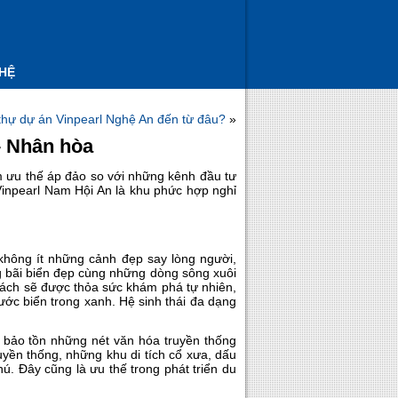
 HỆ
 thự dự án Vinpearl Nghệ An đến từ đâu?
»
– Nhân hòa
 ưu thế áp đảo so với những kênh đầu tư
, Vinpearl Nam Hội An là khu phức hợp nghỉ
 không ít những cảnh đẹp say lòng người,
g bãi biển đẹp cùng những dòng sông xuôi
khách sẽ được thỏa sức khám phá tự nhiên,
ước biển trong xanh. Hệ sinh thái đa dạng
và bảo tồn những nét văn hóa truyền thống
yền thống, những khu di tích cổ xưa, dấu
hú. Đây cũng là ưu thế trong phát triển du