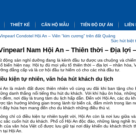
THIẾT KẾ
CĂN HỘ MẪU
TIẾN ĐỘ DỰ ÁN
LIÊN
Vinpearl Condotel Hội An – Viên “kim cương” trên đất Quảng
Sức hút biệt
Vinpearl Nam Hội An – Thiên thời – Địa lợi 
t động sản nghỉ dưỡng đang là kênh đầu tư được ưa chuộng và chiếm
ổ biến hiện nay. Hội tụ đủ mọi yếu tố thiên thời – địa lợi – nhân hòa
ỡng đẳng cấp và là cơ hội đầu tư hiếm có cho các nhà đầu tư.
iều kiện tự nhiên, văn hóa hút khách du lịch
i An là mảnh đất được thiên nhiên vô cùng ưu đãi khi ban tặng cho
ững danh thắng nổi tiếng thu hút du khách. Với khí hậu ôn hòa, nhữn
 đềm, nơi đây là trung tâm du lịch hấp dẫn. Đến với Hội An, các du 
ợc tận hưởng không gian trong lành từ biển cả, đắm mình trong làn n
i đây hứa hẹn mang đến cho du khách những điều thú vị.
ông chỉ có điều kiện tự nhiên tuyệt vời, Hội An còn là nơi lưu giữa 
c sắc cuốn hút du khách. Phố cổ Hội An độc đáo, những làng nghề tru
ch của văn hóa Việt cổ được lưu giữ tại nơi đây khiến du khách thích t
ch tại Hội An.