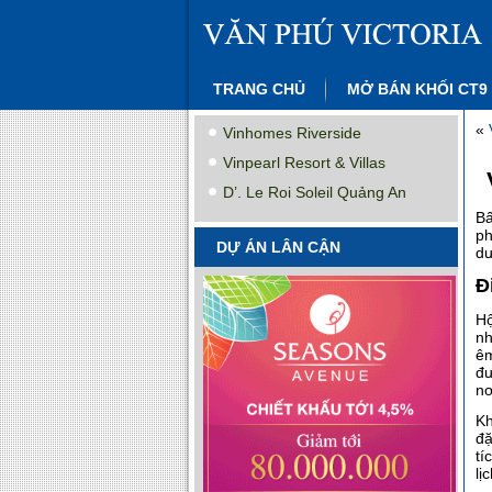
TRANG CHỦ
MỞ BÁN KHỐI CT9
«
Vinhomes Riverside
Vinpearl Resort & Villas
D’. Le Roi Soleil Quảng An
Bấ
ph
DỰ ÁN LÂN CẬN
dư
Đ
Hộ
nh
êm
đư
nơ
Kh
đặ
tí
lị