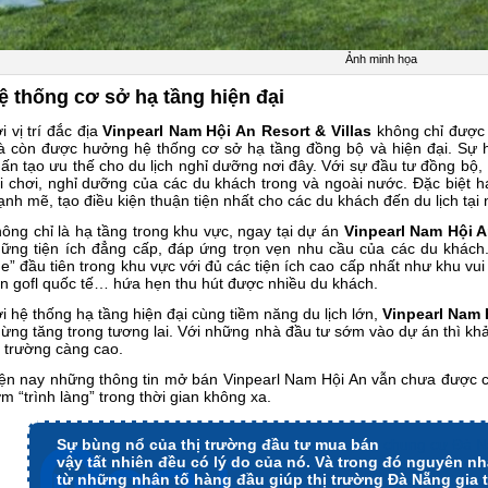
Ảnh minh họa
ệ thống cơ sở hạ tầng hiện đại
i vị trí đắc địa
Vinpearl Nam Hội An Resort & Villas
không chỉ được 
 còn được hưởng hệ thống cơ sở hạ tầng đồng bộ và hiện đại. Sự h
ấn tạo ưu thế cho du lịch nghỉ dưỡng nơi đây. Với sự đầu tư đồng bộ, 
i chơi, nghỉ dưỡng của các du khách trong và ngoài nước. Đặc biệt 
nh mẽ, tạo điều kiện thuận tiện nhất cho các du khách đến du lịch tại 
ông chỉ là hạ tầng trong khu vực, ngay tại dự án
Vinpearl Nam Hội 
ững tiện ích đẳng cấp, đáp ứng trọn vẹn nhu cầu của các du khách.
e” đầu tiên trong khu vực với đủ các tiện ích cao cấp nhất như khu vui
n gofl quốc tế… hứa hẹn thu hút được nhiều du khách.
i hệ thống hạ tầng hiện đại cùng tiềm năng du lịch lớn,
Vinpearl Nam 
ừng tăng trong tương lai. Với những nhà đầu tư sớm vào dự án thì khả 
ị trường càng cao.
ện nay những thông tin mở bán Vinpearl Nam Hội An vẫn chưa được 
m “trình làng” trong thời gian không xa.
Sự bùng nổ của thị trường đầu tư mua bán
chung cư Đà 
vậy tất nhiên đều có lý do của nó. Và trong đó nguyên nh
từ những nhân tố hàng đầu giúp thị trường Đà Nẵng gia t