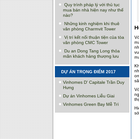
Quy trình pháp lý với thủ tục
mua bán nhà hiện nay như thế
nào?
Những kinh nghiệm khi thuê
H
văn phòng Charmvit Tower
Vị trí kết nối thuận tiện của tòa
Vớ
mà
văn phòng CMC Tower
nh
Du an Dong Tang Long thỏa
vu
mãn khách hàng thượng lưu
mạ
Kh
nh
DỰ ÁN TRỌNG ĐIỂM 2017
on
sâ
Vinhomes D' Capitale Trần Duy
Hưng
Vớ
ng
Dự án Vinhomes Liễu Giai
th
Vinhomes Green Bay Mễ Trì
Hi
sớ