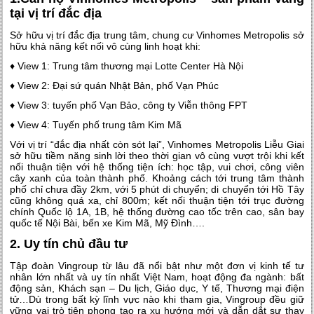
tại vị trí đắc địa
Sở hữu vị trí đắc địa trung tâm, chung cư Vinhomes Metropolis sở
hữu khả năng kết nối vô cùng linh hoạt khi:
♦ View 1: Trung tâm thương mại Lotte Center Hà Nội
♦ View 2: Đại sứ quán Nhật Bản, phố Vạn Phúc
♦ View 3: tuyến phố Vạn Bảo, công ty Viễn thông FPT
♦ View 4: Tuyến phố trung tâm Kim Mã
Với vị trí “đắc địa nhất còn sót lại”, Vinhomes Metropolis Liễu Giai
sở hữu tiềm năng sinh lời theo thời gian vô cùng vượt trội khi kết
nối thuận tiện với hệ thống tiện ích: học tập, vui chơi, công viên
cây xanh của toàn thành phố. Khoảng cách tới trung tâm thành
phố chỉ chưa đầy 2km, với 5 phút di chuyển; di chuyển tới Hồ Tây
cũng không quá xa, chỉ 800m; kết nối thuận tiện tới trục đường
chính Quốc lộ 1A, 1B, hệ thống đường cao tốc trên cao, sân bay
quốc tế Nội Bài, bến xe Kim Mã, Mỹ Đình….
2. Uy tín chủ đầu tư
Tập đoàn Vingroup từ lâu đã nổi bật như một đơn vị kinh tế tư
nhân lớn nhất và uy tín nhất Việt Nam, hoạt động đa ngành: bất
động sản, Khách sạn – Du lịch, Giáo dục, Y tế, Thương mại điện
tử…Dù trong bất kỳ lĩnh vực nào khi tham gia, Vingroup đều giữ
vững vai trò tiên phong tạo ra xu hướng mới và dẫn dắt sự thay