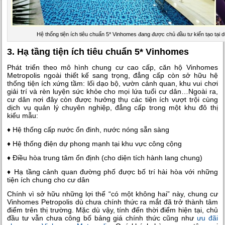
Hệ thống tiện ích tiêu chuẩn 5* Vinhomes đang được chủ đầu tư kiến tạo tại 
3. Hạ tầng tiện ích tiêu chuẩn 5* Vinhomes
Phát triển theo mô hình chung cư cao cấp, căn hộ Vinhomes
Metropolis ngoài thiết kế sang trọng, đẳng cấp còn sở hữu hệ
thống tiện ích xứng tầm: lối dạo bộ, vườn cảnh quan, khu vui chơi
giải trí và rèn luyện sức khỏe cho mọi lứa tuổi cư dân…Ngoài ra,
cư dân nơi đây còn được hưởng thụ các tiện ích vượt trội cùng
dịch vụ quản lý chuyên nghiệp, đẳng cấp trong một khu đô thị
kiểu mẫu:
♦ Hệ thống cấp nước ổn đinh, nước nóng sẵn sàng
♦ Hệ thống điện dự phong mạnh tại khu vực công cộng
♦ Điều hòa trung tâm ổn định (cho diện tích hành lang chung)
♦ Hạ tầng cảnh quan đường phố được bố trí hài hòa với những
tiện ích chung cho cư dân
Chính vì sở hữu những lợi thế “có một không hai” này, chung cư
Vinhomes Petropolis dù chưa chính thức ra mắt đã trở thành tâm
điểm trên thị trường. Mặc dù vậy, tính đến thời điểm hiện tại, chủ
đầu tư vẫn chưa công bố bảng giá chính thức cũng như
ưu đãi