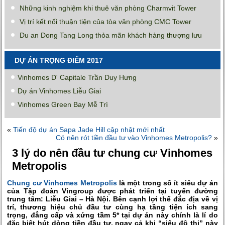
Những kinh nghiệm khi thuê văn phòng Charmvit Tower
Vị trí kết nối thuận tiện của tòa văn phòng CMC Tower
Du an Dong Tang Long thỏa mãn khách hàng thượng lưu
DỰ ÁN TRỌNG ĐIỂM 2017
Vinhomes D' Capitale Trần Duy Hưng
Dự án Vinhomes Liễu Giai
Vinhomes Green Bay Mễ Trì
«
Tiến độ dự án Sapa Jade Hill cập nhật mới nhất
Có nên rót tiền đầu tư vào Vinhomes Metropolis?
»
3 lý do nên đầu tư chung cư Vinhomes
Metropolis
Chung cư Vinhomes Metropolis
là một trong số ít siêu dự án
của Tập đoàn Vingroup được phát triển tại tuyến đường
trung tâm: Liễu Giai – Hà Nội. Bên cạnh lợi thế đắc địa về vị
trí, thương hiệu chủ đầu tư cùng hạ tầng tiện ích sang
trọng, đẳng cấp và xứng tầm 5* tại dự án này chính là lí do
đặc biệt hút dòng tiền đầu tư, ngay cả khi “siêu đô thị” này