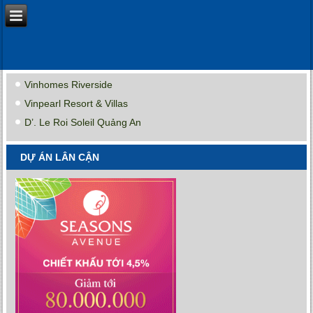
Vinhomes Riverside
Vinpearl Resort & Villas
D’. Le Roi Soleil Quảng An
DỰ ÁN LÂN CẬN