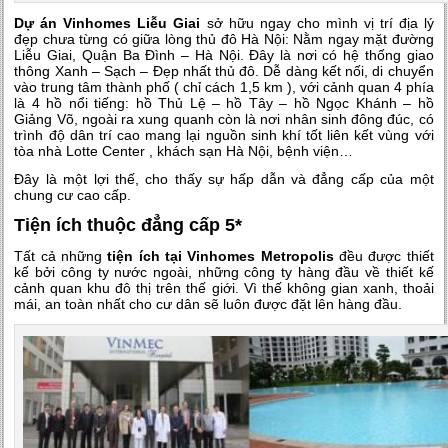
Dự án Vinhomes Liễu Giai
sở hữu ngay cho mình vị trí địa lý
đẹp chưa từng có giữa lòng thủ đô Hà Nội: Nằm ngay mặt đường
Liễu Giai, Quận Ba Đình – Hà Nội. Đây là nơi có hệ thống giao
thông Xanh – Sạch – Đẹp nhất thủ đô. Dễ dàng kết nối, di chuyển
vào trung tâm thành phố ( chỉ cách 1,5 km ), với cảnh quan 4 phía
là 4 hồ nổi tiếng: hồ Thủ Lệ – hồ Tây – hồ Ngọc Khánh – hồ
Giảng Võ, ngoài ra xung quanh còn là nơi nhân sinh đông đúc, có
trình độ dân trí cao mang lại nguồn sinh khí tốt liên kết vùng với
tòa nhà Lotte Center , khách sạn Hà Nội, bệnh viện…
Đây là một lợi thế, cho thấy sự hấp dẫn và đẳng cấp của một
chung cư cao cấp.
Tiện ích thuộc đẳng cấp 5*
Tất cả những
tiện ích tại Vinhomes Metropolis
đều được thiết
kế bởi công ty nước ngoài, những công ty hàng đầu về thiết kế
cảnh quan khu đô thị trên thế giới. Vì thế không gian xanh, thoải
mái, an toàn nhất cho cư dân sẽ luôn được đặt lên hàng đầu.