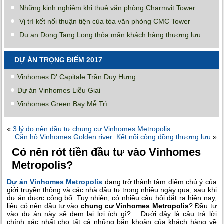
Những kinh nghiệm khi thuê văn phòng Charmvit Tower
Vị trí kết nối thuận tiện của tòa văn phòng CMC Tower
Du an Dong Tang Long thỏa mãn khách hàng thượng lưu
DỰ ÁN TRỌNG ĐIỂM 2017
Vinhomes D' Capitale Trần Duy Hưng
Dự án Vinhomes Liễu Giai
Vinhomes Green Bay Mễ Trì
«
3 lý do nên đầu tư chung cư Vinhomes Metropolis
Căn hộ Vinhomes Golden river: Kết nối cộng đồng thượng lưu
»
Có nên rót tiền đầu tư vào Vinhomes
Metropolis?
Dự án Vinhomes Metropolis
đang trở thành tâm điểm chú ý của
giới truyền thông và các nhà đầu tư trong nhiều ngày qua, sau khi
dự án được công bố. Tuy nhiên, có nhiều câu hỏi đặt ra hiện nay,
liệu có nên đầu tư vào
chung cư Vinhomes Metropolis
? Đầu tư
vào dự án này sẽ đem lại lợi ích gì?… Dưới đây là câu trả lời
chính xác nhất cho tất cả những băn khoăn của khách hàng về