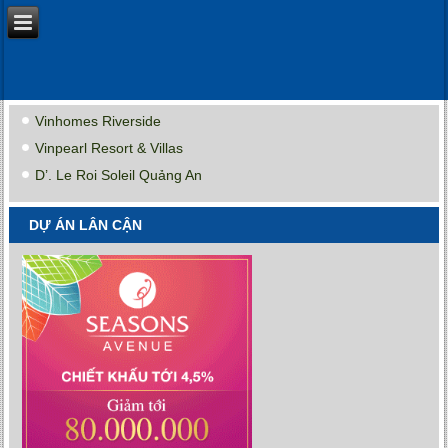
Vinhomes Riverside
Vinpearl Resort & Villas
D’. Le Roi Soleil Quảng An
DỰ ÁN LÂN CẬN