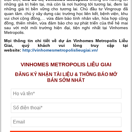
những giá trị hiện tại, mà còn là nơi hướng tới tương lai, đem lại
những giá trị bền vững cho tương lai. Chủ đầu tư Vingroup đã
quan tâm. chú ý xây dựng các trường học liên kết, bệnh viện, khu
vui chơi cộng đồng,… vừa đảm bảo tính nhân văn, hòa hợp cộng
đồng, thiên nhiên, vừa đảm bảo cho sự phát triển của thế hệ mai
sau với một môi trường hiện đại, tiện nghi nhất tại Vinhomes
Metropolis.
Mọi thông tin chi tiết về dự án Vinhomes Metropolis Liễu
Giai, quý khách vui lòng truy cập tại
website:
http://vinhomesmetropolislieugiai.vn/
VINHOMES METROPOLIS LIỄU GIAI
ĐĂNG KÝ NHẬN TÀI LIỆU & THÔNG BÁO MỞ
BÁN SỚM NHẤT