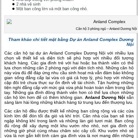
2 nhà vệ sinh
Một ban công lớn và một ban công nhỏ.
Căn hộ 3 phòng ngủ – Anland Dương Nội
Tham khảo chi tiết mặt bằng Dự án Anland Complex Dương
Nội
Các căn hộ tại dự án Anland Complex Dương Nội với nhiều lựa
chọn về thiết kế và diện tích sẽ phù hợp với nhiều đối tượng
khách hàng. Các gia đình trẻ với hai hoặc ba thành viên có thể
lựa chọn những căn 2 phòng ngủ với diện tích nhỏ. Những căn hộ
này vừa đủ để đáp ứng nhu cầu sinh hoạt mà vẫn đảm bảo không
gian sống đẳng cấp lại vừa có giá cả hợp lý, phù hợp với những
cặp đôi trẻ chưa thực sự ổn định về tài chính. Tận hưởng những
tiện nghi đẳng cấp với mức giá vừa phải hoàn toàn nằm trong tầm
tay. Những gia đình đông thành viên hơn có thể lựa chọn những
căn hộ lớn hơn để có thêm không gian.
Anland Dương Nội
sẵn
sàng làm hài lòng những khách hàng từ trung lưu đến thượng lưu.
Các căn hộ đều được thiết kế những ban công rộng và các cửa
kính lớn để đón tối đa gió và khí trời. Căn nhà của bạn sẽ tràn
ngập không khí trong lành và những làn gió tươi mát. Ban công
đủ rộng để xây dựng một khu vườn nho nhỏ, nơi gia đình có
những giờ phút cùng nhau chăm sóc cây cối. Khu vườn nhỏ sẽ
vừa là nơi gắn kết tình cảm gia đình vừa là nơi mang đến những