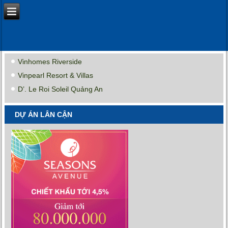
Vinhomes Riverside
Vinpearl Resort & Villas
D’. Le Roi Soleil Quảng An
DỰ ÁN LÂN CẬN