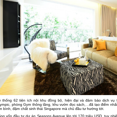
 thống 62 tiện ích nội khu đồng bộ, hiện đại và đảm bảo dịch vụ t
ympic, phòng Gym thông tầng, khu vườn đọc sách,…đã tạo điểm nhấn
n bình, đậm chất sinh thái Singapore mà chủ đầu tư hướng tới.
ng vốn đầu tư dự án Seasons Avenue lên tới 170 triệu USD, tuy nhi