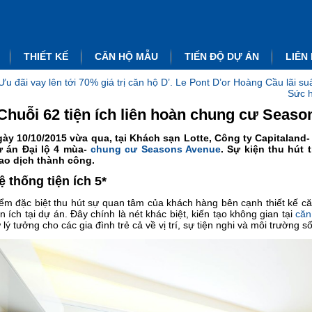
THIẾT KẾ
CĂN HỘ MẪU
TIẾN ĐỘ DỰ ÁN
LIÊN
Ưu đãi vay lên tới 70% giá trị căn hộ D’. Le Pont D’or Hoàng Cầu lãi s
Sức h
Chuỗi 62 tiện ích liên hoàn chung cư Seas
ày 10/10/2015 vừa qua, tại Khách sạn Lotte, Công ty Capitaland
ự án Đại lộ 4 mùa-
chung cư Seasons Avenue
. Sự kiện thu hút
ao dịch thành công.
ệ thống tiện ích 5*
ểm đặc biệt thu hút sự quan tâm của khách hàng bên cạnh thiết kế căn
ện ích tại dự án. Đây chính là nét khác biệt, kiến tạo không gian tại
căn
 lý tưởng cho các gia đình trẻ cả về vị trí, sự tiện nghi và môi trường s