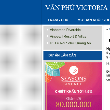
TRANG CHỦ
MỞ BÁN KHỐI CT9
«
Vinhomes Riverside
Vinpearl Resort & Villas
D’. Le Roi Soleil Quảng An
Ng
d
DỰ ÁN LÂN CẬN
gi
H
Đi
ti
cư