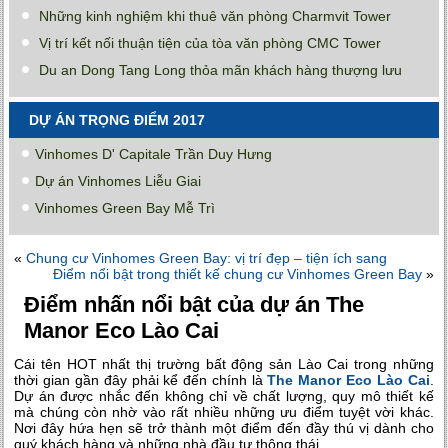
Những kinh nghiệm khi thuê văn phòng Charmvit Tower
Vị trí kết nối thuận tiện của tòa văn phòng CMC Tower
Du an Dong Tang Long thỏa mãn khách hàng thượng lưu
DỰ ÁN TRỌNG ĐIỂM 2017
Vinhomes D' Capitale Trần Duy Hưng
Dự án Vinhomes Liễu Giai
Vinhomes Green Bay Mễ Trì
«
Chung cư Vinhomes Green Bay: vị trí đẹp – tiện ích sang
Điểm nổi bật trong thiết kế chung cư Vinhomes Green Bay
»
Điểm nhấn nổi bật của dự án The
Manor Eco Lào Cai
Cái tên HOT nhất thị trường bất động sản Lào Cai trong những
thời gian gần đây phải kể đến chính là
The Manor Eco Lào Cai
.
Dự án được nhắc đến không chỉ về chất lượng, quy mô thiết kế
mà chúng còn nhờ vào rất nhiều những ưu điểm tuyệt vời khác.
Nơi đây hứa hẹn sẽ trở thành một điểm đến đầy thú vị dành cho
quý khách hàng và những nhà đầu tư thông thái.