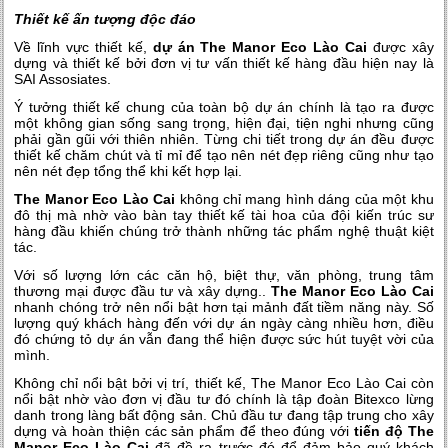
Thiết kế ấn tượng độc đáo
Về lĩnh vực thiết kế,
dự án The Manor Eco Lào Cai
được xây
dựng và thiết kế bởi đơn vị tư vấn thiết kế hàng đầu hiện nay là
SAI Assosiates.
Ý tưởng thiết kế chung của toàn bộ dự án chính là tạo ra được
một không gian sống sang trọng, hiện đại, tiện nghi nhưng cũng
phải gần gũi với thiên nhiên. Từng chi tiết trong dự án đều được
thiết kế chăm chút và tỉ mỉ để tạo nên nét đẹp riêng cũng như tạo
nên nét đẹp tổng thể khi kết hợp lại.
The Manor Eco Lào Cai
không chỉ mang hình dáng của một khu
đô thị mà nhờ vào bàn tay thiết kế tài hoa của đội kiến trúc sư
hàng đầu khiến chúng trở thành những tác phẩm nghệ thuật kiệt
tác.
Với số lượng lớn các căn hộ, biệt thự, văn phòng, trung tâm
thương mại được đầu tư và xây dựng..
The Manor Eco Lào Cai
nhanh chóng trở nên nổi bật hơn tại mảnh đất tiềm năng này. Số
lượng quý khách hàng đến với dự án ngày càng nhiều hơn, điều
đó chứng tỏ dự án vẫn đang thể hiện được sức hút tuyệt vời của
mình.
Không chỉ nổi bật bởi vị trí, thiết kế, The Manor Eco Lào Cai còn
nổi bật nhờ vào đơn vị đầu tư đó chính là tập đoàn Bitexco lừng
danh trong làng bất động sản. Chủ đầu tư đang tập trung cho xây
dựng và hoàn thiện các sản phẩm để theo đúng với
tiến độ The
Manor Eco Lào Cai
đã đề ra trước đó để đảm bảo quý khách