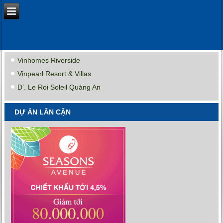
Vinhomes Riverside
Vinpearl Resort & Villas
D’. Le Roi Soleil Quảng An
DỰ ÁN LÂN CẬN