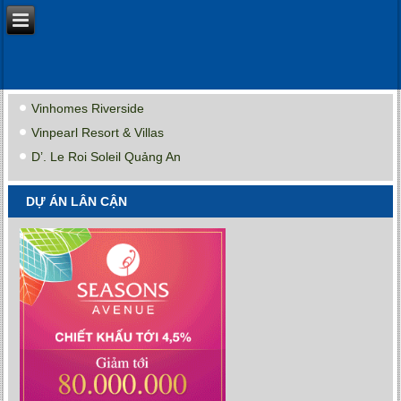
Vinhomes Riverside
Vinpearl Resort & Villas
D’. Le Roi Soleil Quảng An
DỰ ÁN LÂN CẬN