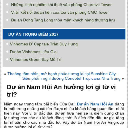
Những kinh nghiệm khi thuê văn phòng Charmvit Tower
Vị trí kết nối thuận tiện của tòa văn phòng CMC Tower
Du an Dong Tang Long thỏa mãn khách hàng thượng lưu
DỰ ÁN TRỌNG ĐIỂM 2017
Vinhomes D' Capitale Trần Duy Hưng
Dự án Vinhomes Liễu Giai
Vinhomes Green Bay Mễ Trì
«
Thoáng tầm nhìn, mở hạnh phúc tương lai tại Sunshine City
Siêu phẩm nghỉ dưỡng Condotel Tropicana Nha Trang
»
Dự án Nam Hội An hưởng lợi gì từ vị
trí?
Nằm ngay trung tâm bãi biển Cửa Đại,
Dự án Nam Hội An
đang
là một trong những cái tên được nhiều khách hàng quan tâm nhất
hiện nay. Với vị trí đắc địa, dự án hứa hẹn sẽ là điểm dừng chân
lý tưởng cho các du khách đồng thời là đích đến đầu tư gia tăng
lợi nhuận cho các nhà đầu tư. Vậy dự án Nam Hội An Vingroup
được hưởng lợi gì từ vị trí?