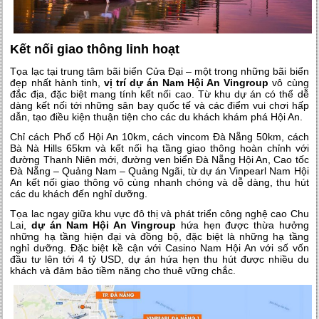
Kết nối giao thông linh hoạt
Tọa lạc tại trung tâm bãi biển Cửa Đại – một trong những bãi biển
đẹp nhất hành tinh,
vị trí dự án Nam Hội An Vingroup
vô cùng
đắc địa, đặc biệt mang tính kết nối cao. Từ khu dự án có thể dễ
dàng kết nối tới những sân bay quốc tế và các điểm vui chơi hấp
dẫn, tạo điều kiện thuận tiện cho các du khách khám phá Hội An.
Chỉ cách Phố cổ Hội An 10km, cách vincom Đà Nẵng 50km, cách
Bà Nà Hills 65km và kết nối hạ tầng giao thông hoàn chỉnh với
đường Thanh Niên mới, đường ven biển Đà Nẵng Hội An, Cao tốc
Đà Nẵng – Quảng Nam – Quảng Ngãi, từ dự án Vinpearl Nam Hội
An kết nối giao thông vô cùng nhanh chóng và dễ dàng, thu hút
các du khách đến nghỉ dưỡng.
Tọa lac ngay giữa khu vực đô thị và phát triển công nghệ cao Chu
Lai,
dự án Nam Hội An Vingroup
hứa hẹn được thừa hưởng
những hạ tầng hiện đại và đồng bộ, đặc biệt là những hạ tầng
nghỉ dưỡng. Đặc biệt kề cận với Casino Nam Hội An với số vốn
đầu tư lên tới 4 tỷ USD, dự án hứa hẹn thu hút được nhiều du
khách và đảm bảo tiềm năng cho thuê vững chắc.