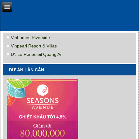
Vinhomes Riverside
Vinpearl Resort & Villas
D’. Le Roi Soleil Quảng An
DỰ ÁN LÂN CẬN