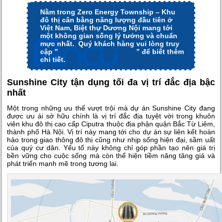
Nằm trong Zero Energy Township – Khu
đô thị cân bằng năng lượng đầu tiên ở
Việt Nam, Biệt thự Dương Nội mang tới
một không gian sống lý tưởng và chuẩn
mực nhất. Quý khách hàng vui lòng truy
cập ”
Khu biệt thự Dương Nội
” để biết thêm
chi tiết.
Sunshine City tận dụng tối đa vị trí đắc địa bậc
nhất
Một trong những ưu thế vượt trội mà dự án Sunshine City đang
được ưu ái sở hữu chính là vị trí đắc địa tuyệt vời trong khuôn
viên khu đô thị cao cấp Ciputra thuộc địa phận quận Bắc Từ Liêm,
thành phố Hà Nội. Vị trí này mang tới cho dự án sự liên kết hoàn
hảo trong giao thông đô thị cũng như nhịp sống hiện đại, sầm uất
của quý cư dân. Yếu tố này không chỉ góp phần tạo nên giá trị
bền vững cho cuộc sống mà còn thể hiện tiềm năng tăng giá và
phát triển mạnh mẽ trong tương lai.