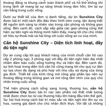
thoáng đãng ra khung cảnh toàn thành phố và hít thở không khi
trong lành sẽ mang lại sự sảng khoái trong tâm hồn, tìm lại sự
cân bằng trong cuộc sống.
Dưới sự thiết kế của đơn vị danh tiếng, dự án
Sunshine City
được bài trí một cách độc đáo theo hình vòm cung, tận dụng triệt
để nguồn ánh sáng tự nhiên vào trong căn phòng và không gian
sống. Bên cạnh đó, cách sắp xếp giữa các gian phòng cũng thể
hiện sự tiện nghi và thông minh hiếm thấy, mang tới cho chủ nhân
sở hữu sự thoải mài và hài lòng với cuộc sống an cư của mình.
Căn hộ Sunshine City – Diện tích linh hoạt, đầy
đủ tiện nghi
Dự án cung cấp tới quý khách hàng của mình chuỗi căn hộ cao
cấp 2 phòng ngủ, 3 phòng ngủ với đầy đủ tiện nghi hiện đại nhất
nhằm đảm bảo cuộc sống hưởng thụ và hiện đại. Bên cạnh đó,
sự linh hoạt trong diện tích căn hộ cũng mang tới cho quý cư dân
sự lựa chọn đa dạng và phù hợp với nhu cầu sử dụng của từng
gia đình. Thiết kế cửa kính rộng mở cũng góp phần tạo nên sự
thoáng đãng trong không gian và mở rộng tầm nhìn của quý chủ
nhân trong cuộc sống.
Thể hiện phong cách sống sang trọng, thượng lưu,
căn hộ
Sunshine City
được bài trí các sản phẩm nội thất chất lượng
nhất được chọn lọc từ các thương hiệu lớn hàng đầu trên thế giới.
Sự hài hoà trong cách bài trí màu sắc và tiện nghi tôn lên sự xa
hoa, vương giả dành cho chủ nhân đích thực. Với tất cả những