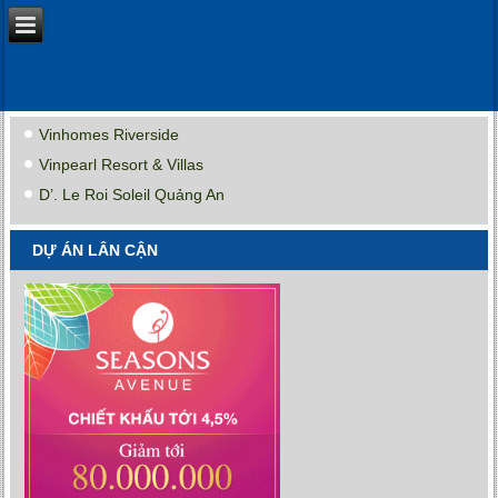
Vinhomes Riverside
Vinpearl Resort & Villas
D’. Le Roi Soleil Quảng An
DỰ ÁN LÂN CẬN