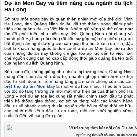
Dự án Mon Bay và tiềm năng của ngành du lịch
Hạ Long
Sở hữu một trong bảy kỳ quan thiên nhiên mới của thế giới Vịnh
Hạ Long, tỉnh Quảng Ninh từ lâu đã trở thành trọng điểm phát
triển của ngành du lịch Việt Nam. Nhằm giữ vững vị thế cũng như
tốc độ phát triển như hiện nay, tỉnh Quảng Ninh nói chung và
thành phố Hạ Long nói riêng rất cần sự góp mặt của những dự án
bất động sản nghỉ dưỡng cao cấp giúp thu hút khách du lịch, đặc
biệt là khách hàng quốc tế đơn cử như dự án Mon Bay. Sự ra đời
của những dự án này không chỉ giải toả áp lực đến từ việc hạn
chế nguồn cung căn hộ cao cấp đồng thời giúp quảng bá tên tuổi
của ngành du lịch Quảng Ninh.
Bên cạnh đó, không giống như nhiều thị trường khác, Quảng Ninh
mang đến cho các nhà đầu tư, doanh nghiệp nhiều hơn cơ hội
đầu tư kinh doanh. Tiềm năng tăng giá nhanh chóng của các căn
biệt thự dự án Mon Bay
là một ví dụ hoàn hảo. Theo tính toán,
với tốc độ tăng trưởng về mọi mặt như hiện tại của thành phố Hạ
Long – nơi dự án toạ lạc cùng rất nhiều chính sách đầu tư phát
triển hệ thống giao thông, cơ sở hạ tầng; việc các khách hàng
đầu tư sẽ nhanh chóng thu lại nguồn vốn bỏ ra đồng thời sở hữu
cho mình một kênh đầu tư an toàn, một nơi khởi nghiệp vững
chắc là điều vô cùng đơn giản.
Vị trí trung tâm kết nối của Dự án Mon B