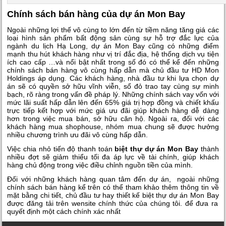
Chính sách bán hàng của dự án Mon Bay
Ngoài những lợi thế vô cùng to lớn đến từ tiềm năng tăng giá các
loại hình sản phẩm bất động sản cùng sự hỗ trợ đắc lực của
ngành du lịch Hạ Long,
dự án Mon Bay
cũng có những điểm
mạnh thu hút khách hàng như vị trí đắc địa, hệ thống dịch vụ tiện
ích cao cấp …và nổi bật nhất trong số đó có thể kể đến những
chính sách bán hàng vô cùng hấp dẫn mà chủ đầu tư HD Mon
Holdings áp dụng. Các khách hàng, nhà đầu tư khi lựa chọn dự
án sẽ có quyền sở hữu vĩnh viễn, sổ đỏ trao tay cùng sự minh
bạch, rõ ràng trong vấn đề pháp lý. Những chính sách vay vốn với
mức lãi suất hấp dẫn lên đến 65% giá trị hợp đồng và chiết khấu
trực tiếp kết hợp với mức giá ưu đãi giúp khách hàng dễ dàng
hơn trong việc mua bán, sở hữu căn hộ. Ngoài ra, đối với các
khách hàng mua shophouse, nhóm mua chung sẽ được hưởng
nhiều chương trình ưu đãi vô cùng hấp dẫn.
Việc chia nhỏ tiến độ thanh toán
biệt thự dự án Mon Bay
thành
nhiều đợt sẽ giảm thiểu tối đa áp lực về tài chính, giúp khách
hàng chủ động trong việc điều chỉnh nguồn tiền của mình.
Đối với những khách hàng quan tâm đến dự án, ngoài những
chính sách bán hàng kể trên có thể tham khảo thêm thông tin về
mặt bằng chi tiết, chủ đầu tư hay
thiết kế biệt thự dự án Mon Bay
được đăng tải trên wensite chính thức của chúng tôi. để đưa ra
quyết định một cách chính xác nhất