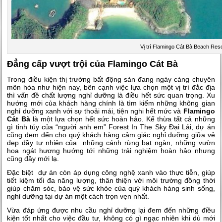
Vị trí Flamingo Cát Bà Beach Res
Đẳng cấp vượt trội của Flamingo Cát Bà
Trong điều kiện thị trường bất động sản đang ngày càng chuyên
môn hóa như hiện nay, bên cạnh việc lựa chọn một vị trí đắc địa
thì vấn đề chất lượng nghỉ dưỡng là điều hết sức quan trọng. Xu
hướng mới của khách hàng chính là tìm kiếm những không gian
nghỉ dưỡng xanh với sự thoải mái, tiện nghi hết mức và
Flamingo
Cát Bà
là một lựa chọn hết sức hoàn hảo. Kế thừa tất cả những
gì tinh túy của “người anh em” Forest In The Sky Đại Lải, dự án
cũng đem đến cho quý khách hàng cảm giác nghỉ dưỡng giữa vẻ
đẹp đầy tự nhiên của những cánh rừng bạt ngàn, những vườn
hoa ngát hương hướng tới những trải nghiệm hoàn hảo nhưng
cũng đầy mới lạ.
Đặc biệt dự án còn áp dụng công nghệ xanh vào thực tiễn, giúp
tiết kiệm tối đa năng lượng, thân thiện với môi trường đồng thời
giúp chăm sóc, bảo vệ sức khỏe của quý khách hàng sinh sống,
nghỉ dưỡng tại dự án một cách trọn vẹn nhất.
Vừa đáp ứng được nhu cầu nghỉ dưỡng lại đem đến những điều
kiện tốt nhất cho việc đầu tư, không có gì ngạc nhiên khi dù mới