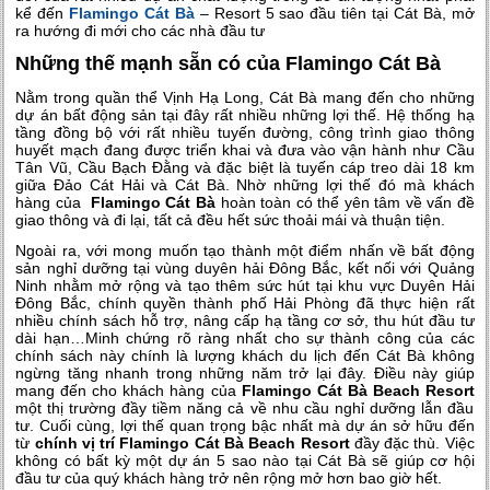
kể đến
Flamingo Cát Bà
– Resort 5 sao đầu tiên tại Cát Bà, mở
ra hướng đi mới cho các nhà đầu tư
Những thế mạnh sẵn có của Flamingo Cát Bà
Nằm trong quần thể Vịnh Hạ Long, Cát Bà mang đến cho những
dự án bất động sản tại đây rất nhiều những lợi thế. Hệ thống hạ
tầng đồng bộ với rất nhiều tuyến đường, công trình giao thông
huyết mạch đang được triển khai và đưa vào vận hành như Cầu
Tân Vũ, Cầu Bạch Đằng và đặc biệt là tuyến cáp treo dài 18 km
giữa Đảo Cát Hải và Cát Bà. Nhờ những lợi thế đó mà khách
hàng của
Flamingo Cát Bà
hoàn toàn có thể yên tâm về vấn đề
giao thông và đi lại, tất cả đều hết sức thoải mái và thuận tiện.
Ngoài ra, với mong muốn tạo thành một điểm nhấn về bất động
sản nghỉ dưỡng tại vùng duyên hải Đông Bắc, kết nối với Quảng
Ninh nhằm mở rộng và tạo thêm sức hút tại khu vực Duyên Hải
Đông Bắc, chính quyền thành phố Hải Phòng đã thực hiện rất
nhiều chính sách hỗ trợ, nâng cấp hạ tầng cơ sở, thu hút đầu tư
dài hạn…Minh chứng rõ ràng nhất cho sự thành công của các
chính sách này chính là lượng khách du lịch đến Cát Bà không
ngừng tăng nhanh trong những năm trở lại đây. Điều này giúp
mang đến cho khách hàng của
Flamingo Cát Bà Beach Resort
một thị trường đầy tiềm năng cả về nhu cầu nghỉ dưỡng lẫn đầu
tư. Cuối cùng, lợi thế quan trọng bậc nhất mà dự án sở hữu đến
từ
chính vị trí Flamingo Cát Bà Beach Resort
đầy đặc thù. Việc
không có bất kỳ một dự án 5 sao nào tại Cát Bà sẽ giúp cơ hội
đầu tư của quý khách hàng trở nên rộng mở hơn bao giờ hết.