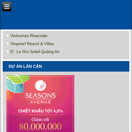
Vinhomes Riverside
Vinpearl Resort & Villas
D’. Le Roi Soleil Quảng An
DỰ ÁN LÂN CẬN