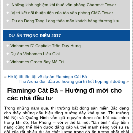
Những kinh nghiệm khi thuê văn phòng Charmvit Tower
Vị trí kết nối thuận tiện của tòa văn phòng CMC Tower
Du an Dong Tang Long thỏa mãn khách hàng thượng lưu
DỰ ÁN TRỌNG ĐIỂM 2017
Vinhomes D' Capitale Trần Duy Hưng
Dự án Vinhomes Liễu Giai
Vinhomes Green Bay Mễ Trì
«
Hé lộ tất tần tật về dự án Flamingo Cát Bà
The Arena đón đầu xu hướng giải trí kết hợp nghỉ dưỡng
»
Flamingo Cát Bà – Hướng đi mới cho
các nhà đầu tư
Trong những năm qua, thị trường bất động sản miền Bắc đang
cho thấy những dấu hiệu tăng trưởng đầy khả quan. Thị trường
Hà Nội và Quảng Ninh vẫn giữ nguyên được sức hút của mình
trong khi đó, Hải Phòng – với vị thế là một “tân binh” đầy tiềm
năng cũng thể hiện được đẳng cấp và thế mạnh riêng với sự ra
đời của rất nhiều dự án chất lượng trong đó ấn tượng nhất phải