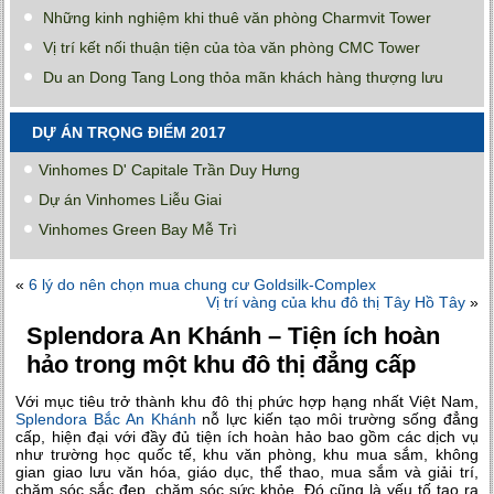
Những kinh nghiệm khi thuê văn phòng Charmvit Tower
Vị trí kết nối thuận tiện của tòa văn phòng CMC Tower
Du an Dong Tang Long thỏa mãn khách hàng thượng lưu
DỰ ÁN TRỌNG ĐIỂM 2017
Vinhomes D' Capitale Trần Duy Hưng
Dự án Vinhomes Liễu Giai
Vinhomes Green Bay Mễ Trì
«
6 lý do nên chọn mua chung cư Goldsilk-Complex
Vị trí vàng của khu đô thị Tây Hồ Tây
»
Splendora An Khánh – Tiện ích hoàn
hảo trong một khu đô thị đẳng cấp
Với mục tiêu trở thành khu đô thị phức hợp hạng nhất Việt Nam,
Splendora Bắc An Khánh
nỗ lực kiến tạo môi trường sống đẳng
cấp, hiện đại với đầy đủ tiện ích hoàn hảo bao gồm các dịch vụ
như trường học quốc tế, khu văn phòng, khu mua sắm, không
gian giao lưu văn hóa, giáo dục, thể thao, mua sắm và giải trí,
chăm sóc sắc đẹp, chăm sóc sức khỏe. Đó cũng là yếu tố tạo ra