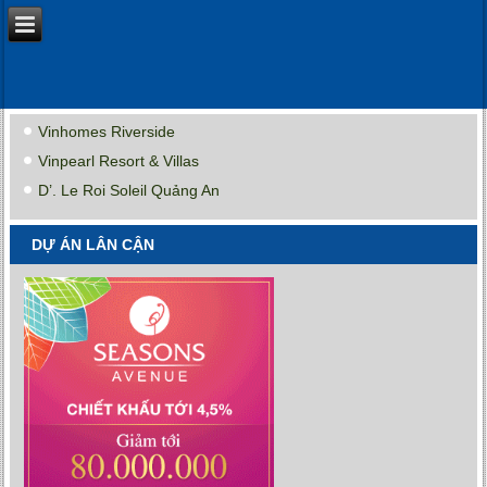
Vinhomes Riverside
Vinpearl Resort & Villas
D’. Le Roi Soleil Quảng An
DỰ ÁN LÂN CẬN