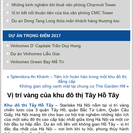
Những kinh nghiệm khi thuê văn phòng Charmvit Tower
Vị trí kết nối thuận tiện của tòa văn phòng CMC Tower
Du an Dong Tang Long thỏa mãn khách hàng thượng lưu
DỰ ÁN TRỌNG ĐIỂM 2017
Vinhomes D' Capitale Trần Duy Hưng
Dự án Vinhomes Liễu Giai
Vinhomes Green Bay Mễ Trì
«
Splendora An Khánh – Tiện ích hoàn hảo trong một khu đô thị
đẳng cấp
Không gian sống xanh mát tại chung cư The Garden Hill
»
Vị trí vàng của khu đô thị Tây Hồ Tây
Khu đô thị Tây Hồ Tây
– Starlake Hà Nội nằm tại vị trí vàng
chiến lược của 3 quận Tây Hồ, quận Bắc Từ Liêm, Quận Cầu
Giấy, Hà Nội mang tới cho bạn cơ hội trải nghiệm những tiện ích
của một siêu đô thị cao cấp bậc nhất giữa lòng Hà Nội và một cơ
hội đầu tư hấp dẫn. Dự án nối liền với không gian Hồ Tây – vị trí
đăc địa nhất của Hà Nội – nơi linh khí tụ hội, phong thủy hành