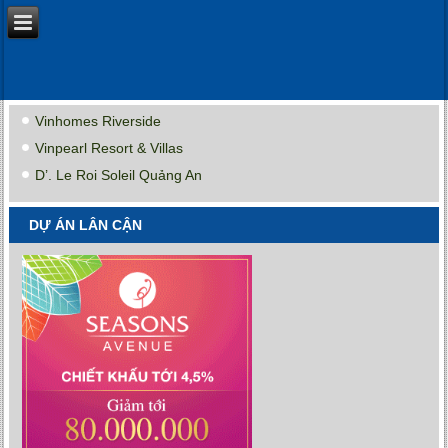
Vinhomes Riverside
Vinpearl Resort & Villas
D’. Le Roi Soleil Quảng An
DỰ ÁN LÂN CẬN