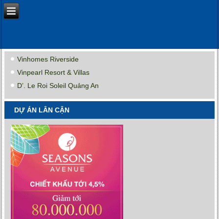
Vinhomes Riverside
Vinpearl Resort & Villas
D’. Le Roi Soleil Quảng An
DỰ ÁN LÂN CẬN