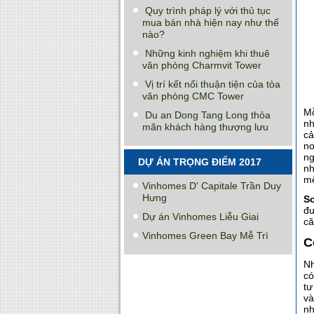
Quy trình pháp lý với thủ tục
mua bán nhà hiện nay như thế
nào?
Những kinh nghiệm khi thuê
văn phòng Charmvit Tower
Vị trí kết nối thuận tiện của tòa
văn phòng CMC Tower
M
Du an Dong Tang Long thỏa
nh
mãn khách hàng thượng lưu
cả
nơ
ng
DỰ ÁN TRỌNG ĐIỂM 2017
nh
mệ
Vinhomes D' Capitale Trần Duy
Hưng
S
đư
Dự án Vinhomes Liễu Giai
că
Vinhomes Green Bay Mễ Trì
C
Nh
có
tư
và
nh