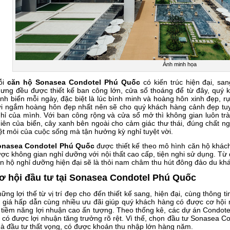
Ảnh minh họa
ỗi
căn hộ Sonasea Condotel Phú Quốc
có kiến trúc hiện đại, sa
ưng đều được thiết kế ban công lớn, cửa sổ thoáng để từ đây, quý
nh biển mỗi ngày, đặc biệt là lúc bình minh và hoàng hôn xinh đẹp, rự
i ngắm hoàng hôn đẹp nhất nên sẽ cho quý khách hàng cảnh đẹp tuy
hỉ của mình. Với ban công rộng và cửa sổ mở thì không gian luôn trà
iên của biển, cây xanh bên ngoài cho cảm giác thư thái, đúng chất 
t mỏi của cuộc sống mà tận hưởng kỳ nghỉ tuyệt vời.
onasea Condotel Phú Quốc
được thiết kế theo mô hình căn hộ khác
ợc không gian nghỉ dưỡng với nội thất cao cấp, tiện nghi sử dụng. Từ 
n hộ nghỉ dưỡng hiện đại sẽ là thỏi nam châm thu hút đông đảo du khá
ơ hội đầu tư tại Sonasea Condotel Phú Quốc
ững lợi thế từ vị trí đẹp cho đến thiết kế sang, hiện đại, cùng thôn
 giá hấp dẫn cùng nhiều ưu đãi giúp quý khách hàng có được cơ hội
 tiềm năng lợi nhuận cao ấn tượng. Theo thống kê, các dự án Condo
 có được lợi nhuận tăng trưởng rõ rệt. Vì thế, chọn đầu tư Sonasea 
à đầu tư thất vọng, có được khoản thu nhập lớn hàng năm.