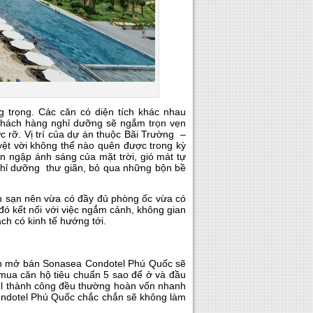
ng trọng. Các căn có diện tích khác nhau
 khách hàng nghỉ dưỡng sẽ ngắm trọn vẹn
c rỡ. Vị trí của dự án thuộc Bãi Trường –
ệt vời không thể nào quên được trong kỳ
n ngập ánh sáng của mặt trời, gió mát tự
nghỉ dưỡng thư giãn, bỏ qua những bộn bề
h sạn nên vừa có đầy đủ phòng ốc vừa có
đó kết nối với việc ngắm cảnh, không gian
ch có kinh tế hướng tới.
g tin mở bán Sonasea Condotel Phú Quốc sẽ
 mua căn hộ tiêu chuẩn 5 sao để ở và đầu
tel thành công đều thường hoàn vốn nhanh
Condotel Phú Quốc chắc chắn sẽ không làm