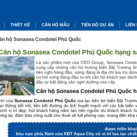
THIẾT KẾ
CĂN HỘ MẪU
TIẾN ĐỘ DỰ ÁN
LIÊN
ăn hộ Sonasea Condotel Phú Quốc
Căn hộ Sonasea Condotel Phú Quốc hạng sa
Là sản phẩm mới của CEO Group, Sonasea Condot
cung cấp những căn hộ hướng biển Bãi Trường ấ
tiện nghi hàng đầu, xứng đáng là địa chỉ lưu trú dừ
cơ hội xứng đáng đầu tư khi căn hộ khách sạn dàn
đầu tư bất động sản nghỉ dưỡng cao cấp.
Căn hộ Sonasea Condotel Phú Quốc hư
 trí của
Sonasea Condotel Phú Quốc
tọa lạc bên bờ biển Bãi Trươn
ao thông kết nối, liên kết đường du lịch huyết mạch với các bãi biển
ính vị trí đẹp, hút khách hàng năm tạo nên nguồn du khách khách h
ơng lai, đảm bảo công suất cho thuê sẽ full phòng cao, mang đến khả 
Du An Dao Phung Hoang Aqua City Dong Nai
được triển khai
khu vực phía Nam của KĐT Aqua City có vị trí tọa lạc chi