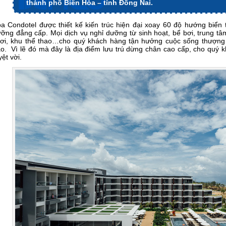
thành phố Biên Hòa – tỉnh Đồng Nai.
a Condotel được thiết kế kiến trúc hiện đại xoay 60 độ hướng biển t
ỡng đẳng cấp. Mọi dịch vụ nghỉ dưỡng từ sinh hoạt, bể bơi, trung t
ơi, khu thể thao…cho quý khách hàng tận hưởng cuộc sống thượng l
o. Vì lẽ đó mà đây là địa điểm lưu trú dừng chân cao cấp, cho quý
yệt vời.