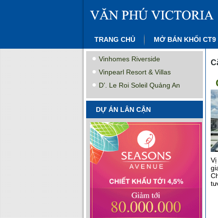
TRANG CHỦ
MỞ BÁN KHỐI CT9
Vinhomes Riverside
C
Vinpearl Resort & Villas
D’. Le Roi Soleil Quảng An
DỰ ÁN LÂN CẬN
Vị
gi
Ch
tư