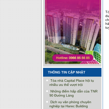
Tò
dư
ch
hả
tu
THÔNG TIN CẬP NHẬT
Tòa nhà Capital Place hội tụ
nhiều ưu thế vượt trội
Những điểm hấp dẫn của TNR
90 Đường Láng
Dịch vụ văn phòng chuyên
nghiệp tại Harec Building