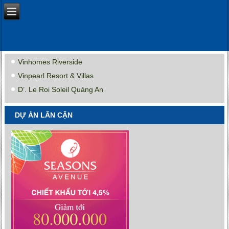
Vinhomes Riverside
Vinpearl Resort & Villas
D’. Le Roi Soleil Quảng An
DỰ ÁN LÂN CẬN