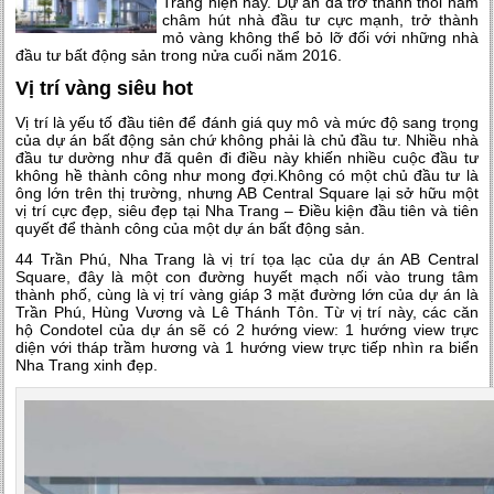
Trang hiện nay. Dự án đã trở thành thỏi nam
châm hút nhà đầu tư cực mạnh, trở thành
mỏ vàng không thể bỏ lỡ đối với những nhà
đầu tư bất động sản trong nửa cuối năm 2016.
Vị trí vàng siêu hot
Vị trí là yếu tố đầu tiên để đánh giá quy mô và mức độ sang trọng
của dự án bất động sản chứ không phải là chủ đầu tư. Nhiều nhà
đầu tư dường như đã quên đi điều này khiến nhiều cuộc đầu tư
không hề thành công như mong đợi.Không có một chủ đầu tư là
ông lớn trên thị trường, nhưng AB Central Square lại sở hữu một
vị trí cực đẹp, siêu đẹp tại Nha Trang – Điều kiện đầu tiên và tiên
quyết để thành công của một dự án bất động sản.
44 Trần Phú, Nha Trang là vị trí tọa lạc của dự án AB Central
Square, đây là một con đường huyết mạch nối vào trung tâm
thành phố, cùng là vị trí vàng giáp 3 mặt đường lớn của dự án là
Trần Phú, Hùng Vương và Lê Thánh Tôn. Từ vị trí này, các căn
hộ Condotel của dự án sẽ có 2 hướng view: 1 hướng view trực
diện với tháp trầm hương và 1 hướng view trực tiếp nhìn ra biển
Nha Trang xinh đẹp.