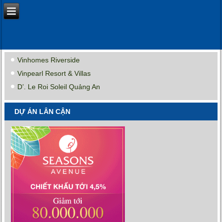
Vinhomes Riverside
Vinpearl Resort & Villas
D’. Le Roi Soleil Quảng An
DỰ ÁN LÂN CẬN