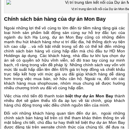
Vị trí trung tâm kết nối của Dự án Mon B
Chính sách bán hàng của dự án Mon Bay
Ngoài những lợi thế vô cùng to lớn đến từ tiềm năng tăng giá các
loại hình sản phẩm bất động sản cùng sự hỗ trợ đắc lực của
ngành du lịch Hạ Long,
dự án Mon Bay
cũng có những điểm
mạnh thu hút khách hàng như vị trí đắc địa, hệ thống dịch vụ tiện
ích cao cấp …và nổi bật nhất trong số đó có thể kể đến những
chính sách bán hàng vô cùng hấp dẫn mà chủ đầu tư HD Mon
Holdings áp dụng. Các khách hàng, nhà đầu tư khi lựa chọn dự
án sẽ có quyền sở hữu vĩnh viễn, sổ đỏ trao tay cùng sự minh
bạch, rõ ràng trong vấn đề pháp lý. Những chính sách vay vốn với
mức lãi suất hấp dẫn lên đến 65% giá trị hợp đồng và chiết khấu
trực tiếp kết hợp với mức giá ưu đãi giúp khách hàng dễ dàng
hơn trong việc mua bán, sở hữu căn hộ. Ngoài ra, đối với các
khách hàng mua shophouse, nhóm mua chung sẽ được hưởng
nhiều chương trình ưu đãi vô cùng hấp dẫn.
Việc chia nhỏ tiến độ thanh toán
biệt thự dự án Mon Bay
thành
nhiều đợt sẽ giảm thiểu tối đa áp lực về tài chính, giúp khách
hàng chủ động trong việc điều chỉnh nguồn tiền của mình.
Đối với những khách hàng quan tâm đến dự án, ngoài những
chính sách bán hàng kể trên có thể tham khảo thêm thông tin về
mặt bằng chi tiết, chủ đầu tư hay
thiết kế biệt thự dự án Mon Bay
được đăng tải trên wensite chính thức của chúng tôi. để đưa ra