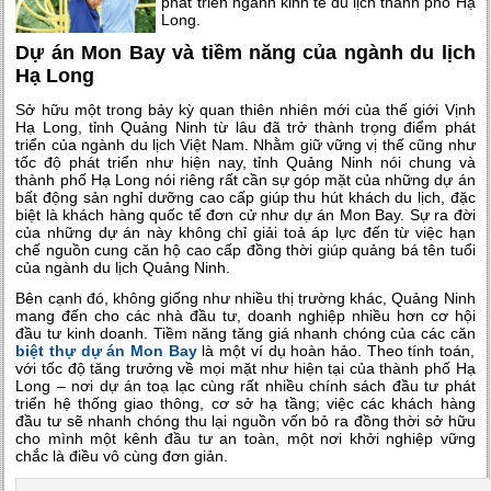
phát triển ngành kinh tế du lịch thành phố Hạ
Long.
Dự án Mon Bay và tiềm năng của ngành du lịch
Hạ Long
Sở hữu một trong bảy kỳ quan thiên nhiên mới của thế giới Vịnh
Hạ Long, tỉnh Quảng Ninh từ lâu đã trở thành trọng điểm phát
triển của ngành du lịch Việt Nam. Nhằm giữ vững vị thế cũng như
tốc độ phát triển như hiện nay, tỉnh Quảng Ninh nói chung và
thành phố Hạ Long nói riêng rất cần sự góp mặt của những dự án
bất động sản nghỉ dưỡng cao cấp giúp thu hút khách du lịch, đặc
biệt là khách hàng quốc tế đơn cử như dự án Mon Bay. Sự ra đời
của những dự án này không chỉ giải toả áp lực đến từ việc hạn
chế nguồn cung căn hộ cao cấp đồng thời giúp quảng bá tên tuổi
của ngành du lịch Quảng Ninh.
Bên cạnh đó, không giống như nhiều thị trường khác, Quảng Ninh
mang đến cho các nhà đầu tư, doanh nghiệp nhiều hơn cơ hội
đầu tư kinh doanh. Tiềm năng tăng giá nhanh chóng của các căn
biệt thự dự án Mon Bay
là một ví dụ hoàn hảo. Theo tính toán,
với tốc độ tăng trưởng về mọi mặt như hiện tại của thành phố Hạ
Long – nơi dự án toạ lạc cùng rất nhiều chính sách đầu tư phát
triển hệ thống giao thông, cơ sở hạ tầng; việc các khách hàng
đầu tư sẽ nhanh chóng thu lại nguồn vốn bỏ ra đồng thời sở hữu
cho mình một kênh đầu tư an toàn, một nơi khởi nghiệp vững
chắc là điều vô cùng đơn giản.