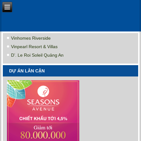
Vinhomes Riverside
Vinpearl Resort & Villas
D’. Le Roi Soleil Quảng An
DỰ ÁN LÂN CẬN