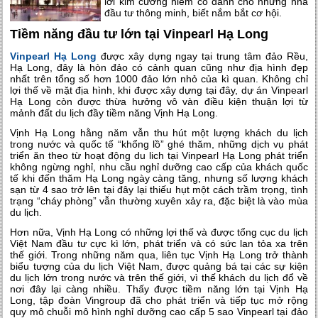
lời kim cương hiếm có dành cho những nhà
đầu tư thông minh, biết nắm bắt cơ hội.
Tiềm năng đầu tư lớn tại Vinpearl Hạ Long
Vinpearl Hạ Long
được xây dựng ngay tại trung tâm đảo Rều,
Hạ Long, đây là hòn đảo có cảnh quan cũng như địa hình đẹp
nhất trên tổng số hơn 1000 đảo lớn nhỏ của kì quan. Không chỉ
lợi thế về mặt địa hình, khi được xây dựng tại đây, dự án Vinpearl
Hạ Long còn được thừa hưởng vô vàn điều kiện thuận lợi từ
mảnh đất du lịch đầy tiềm năng Vịnh Hạ Long.
Vịnh Hạ Long hằng năm vẫn thu hút một lượng khách du lịch
trong nước và quốc tế “khổng lồ” ghé thăm, những dịch vụ phát
triển ăn theo từ hoạt động du lich tại Vinpearl Hạ Long phát triển
không ngừng nghỉ, nhu cầu nghỉ dưỡng cao cấp của khách quốc
tế khi đến thăm Hạ Long ngày càng tăng, nhưng số lượng khách
sạn từ 4 sao trở lên tại đây lại thiếu hụt một cách trầm trọng, tình
trạng “cháy phòng” vẫn thường xuyên xảy ra, đặc biệt là vào mùa
du lịch.
Hơn nữa, Vịnh Hạ Long có những lợi thế và được tổng cục du lịch
Việt Nam đầu tư cực kì lớn, phát triển và có sức lan tỏa xa trên
thế giới. Trong những năm qua, liên tục Vịnh Hạ Long trở thành
biểu tượng của du lịch Việt Nam, được quảng bá tại các sự kiện
du lịch lớn trong nước và trên thế giới, vì thế khách du lịch đổ về
nơi đây lại càng nhiều. Thấy được tiềm năng lớn tại Vịnh Hạ
Long, tập đoàn Vingroup đã cho phát triển và tiếp tục mở rộng
quy mô chuỗi mô hình nghỉ dưỡng cao cấp 5 sao Vinpearl tại đảo