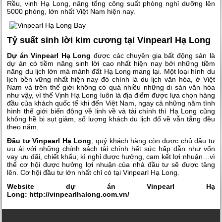
Rều, vịnh Hạ Long, nâng tổng công suất phòng nghỉ dưỡng lên
5000 phòng, lớn nhất Việt Nam hiện nay.
Tỷ suất sinh lời kim cương tại Vinpearl Hạ Long
Dự án Vinpearl Hạ Long
được các chuyên gia bất động sản là
dự án có tiềm năng sinh lời cao nhất hiện nay bởi những tiềm
năng du lịch lớn mà mảnh đất Hạ Long mang lại. Một loại hình du
lịch bền vững nhất hiện nay đó chính là du lịch văn hóa, ở Việt
Nam và trên thế giới không có quá nhiều những di sản văn hóa
như vậy, vì thế Vịnh Hạ Long luôn là địa điểm được lựa chọn hàng
đầu của khách quốc tế khi đến Việt Nam, ngay cả những năm tình
hình thế giới biến động về linh về và tài chính thì Hạ Long cũng
không hề bị sụt giảm, số lượng khách du lịch đổ về vẫn tằng đều
theo năm.
Đầu tư Vinpearl Hạ Long
, quý khách hàng còn được chủ đầu tư
ưu ái với những chính sách tài chính hết sức hấp dẫn như vốn
vay ưu đãi, chiết khấu, kì nghỉ được hưởng, cam kết lợi nhuận…vì
thế cơ hội được hưởng lợi nhuận của nhà đầu tư sẽ được tăng
lên. Cơ hội đầu tư lớn nhất chỉ có tại Vinpearl Hạ Long.
Website dự án Vinpearl Hạ
Long: http://vinpearlhalong.com.vn/