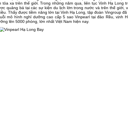
n tỏa xa trên thế giới. Trong những năm qua, liên tục Vịnh Hạ Long t
ợc quảng bá tại các sự kiện du lịch lớn trong nước và trên thế giới, v
iều. Thấy được tiềm năng lớn tại Vịnh Hạ Long, tập đoàn Vingroup đã 
uỗi mô hình nghỉ dưỡng cao cấp 5 sao Vinpearl tại đảo Rều, vịnh 
ỡng lên 5000 phòng, lớn nhất Việt Nam hiện nay.