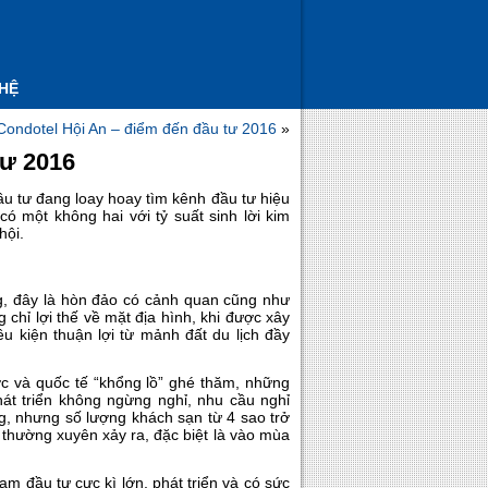
 HỆ
 Condotel Hội An – điểm đến đầu tư 2016
»
tư 2016
ầu tư đang loay hoay tìm kênh đầu tư hiệu
 một không hai với tỷ suất sinh lời kim
hội.
, đây là hòn đảo có cảnh quan cũng như
chỉ lợi thế về mặt địa hình, khi được xây
u kiện thuận lợi từ mảnh đất du lịch đầy
c và quốc tế “khổng lồ” ghé thăm, những
phát triển không ngừng nghỉ, nhu cầu nghỉ
, nhưng số lượng khách sạn từ 4 sao trở
n thường xuyên xảy ra, đặc biệt là vào mùa
m đầu tư cực kì lớn, phát triển và có sức