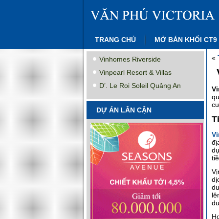
TRANG CHỦ
MỞ BÁN KHỐI CT9
«
Vinhomes Riverside
Vinpearl Resort & Villas
D’. Le Roi Soleil Quảng An
V
qu
cư
DỰ ÁN LÂN CẬN
T
Vi
đị
dự
ti
Vị
dị
dư
lê
du
Hơ