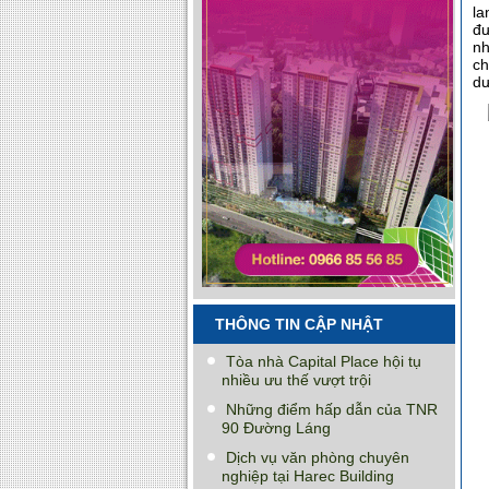
la
đư
nh
ch
dư
THÔNG TIN CẬP NHẬT
Tòa nhà Capital Place hội tụ
nhiều ưu thế vượt trội
Những điểm hấp dẫn của TNR
90 Đường Láng
Dịch vụ văn phòng chuyên
nghiệp tại Harec Building