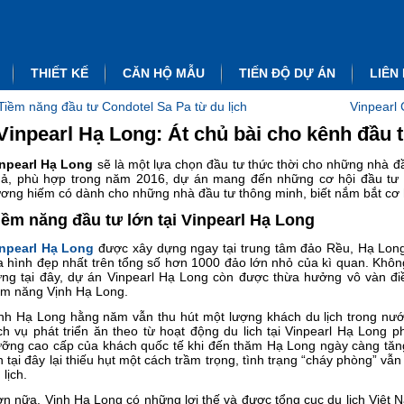
THIẾT KẾ
CĂN HỘ MẪU
TIẾN ĐỘ DỰ ÁN
LIÊN
Tiềm năng đầu tư Condotel Sa Pa từ du lịch
Vinpearl
Vinpearl Hạ Long: Át chủ bài cho kênh đầu 
inpearl Hạ Long
sẽ là một lựa chọn đầu tư thức thời cho những nhà đ
ả, phù hợp trong năm 2016, dự án mang đến những cơ hội đầu tư có
ơng hiếm có dành cho những nhà đầu tư thông minh, biết nắm bắt cơ 
iềm năng đầu tư lớn tại Vinpearl Hạ Long
npearl Hạ Long
được xây dựng ngay tại trung tâm đảo Rều, Hạ Long
a hình đẹp nhất trên tổng số hơn 1000 đảo lớn nhỏ của kì quan. Không 
ng tại đây, dự án Vinpearl Hạ Long còn được thừa hưởng vô vàn điề
ềm năng Vịnh Hạ Long.
nh Hạ Long hằng năm vẫn thu hút một lượng khách du lịch trong nướ
ch vụ phát triển ăn theo từ hoạt động du lich tại Vinpearl Hạ Long 
ỡng cao cấp của khách quốc tế khi đến thăm Hạ Long ngày càng tăng
n tại đây lại thiếu hụt một cách trầm trọng, tình trạng “cháy phòng” vẫ
 lịch.
n nữa, Vịnh Hạ Long có những lợi thế và được tổng cục du lịch Việt Na