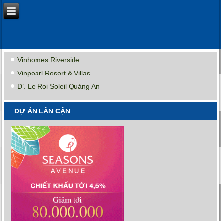
Vinhomes Riverside
Vinpearl Resort & Villas
D’. Le Roi Soleil Quảng An
DỰ ÁN LÂN CẬN