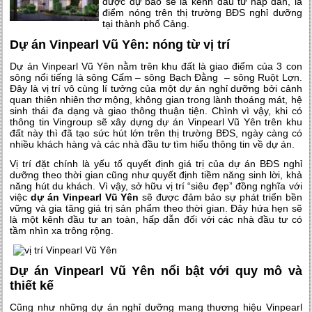
được dự báo sẽ là kênh đầu tư hấp dẫn, là
điểm nóng trên thị trường BĐS nghỉ dưỡng
tại thành phố Cảng.
Dự án Vinpearl Vũ Yên: nóng từ vị trí
Dự án Vinpearl Vũ Yên nằm trên khu đất là giao điểm của 3 con
sông nổi tiếng là sông Cấm – sông Bạch Đằng – sông Ruột Lợn.
Đây là vị trí vô cùng lí tưởng của một dự án nghỉ dưỡng bởi cảnh
quan thiên nhiên thơ mộng, không gian trong lành thoáng mát, hệ
sinh thái đa dạng và giao thông thuận tiện. Chình vì vậy, khi có
thông tin Vingroup sẽ xây dựng dự án Vinpearl Vũ Yên trên khu
đất này thì đã tạo sức hút lớn trên thị trường BĐS, ngày càng có
nhiều khách hàng và các nhà đầu tư tìm hiểu thông tin về dự án.
Vị trí đặt chính là yếu tố quyết định giá trị của dự án BĐS nghỉ
dưỡng theo thời gian cũng như quyết định tiềm năng sinh lời, khả
năng hút du khách. Vì vậy, sở hữu vị trí “siêu đẹp” đồng nghĩa với
việc
dự án Vinpearl Vũ Yên
sẽ được đảm bảo sự phát triển bền
vững và gia tăng giá trị sản phẩm theo thời gian. Đây hứa hẹn sẽ
là một kênh đầu tư an toàn, hấp dẫn đối với các nhà đầu tư có
tầm nhìn xa trông rộng.
Dự án Vinpearl Vũ Yên nổi bật với quy mô và
thiết kế
Cũng như những dự án nghỉ dưỡng mang thương hiệu Vinpearl