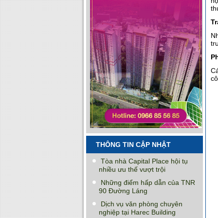
họ
th
Tr
Nh
tr
Ph
Cá
cô
THÔNG TIN CẬP NHẬT
Tòa nhà Capital Place hội tụ
nhiều ưu thế vượt trội
Những điểm hấp dẫn của TNR
90 Đường Láng
Dịch vụ văn phòng chuyên
nghiệp tại Harec Building