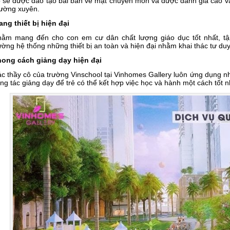
 sẽ được đào tạo bài bản về mặt chuyên môn và được đánh giá cao v
ường xuyên.
ang thiết bị hiện đại
ằm mang đến cho con em cư dân chất lượng giáo dục tốt nhất, tậ
ường hệ thống những thiết bị an toàn và hiện đại nhằm khai thác tư duy
ong cách giảng dạy hiện đại
c thầy cô của trường Vinschool tại Vinhomes Gallery luôn ứng dụng 
ng tác giảng dạy để trẻ có thể kết hợp việc học và hành một cách tốt n