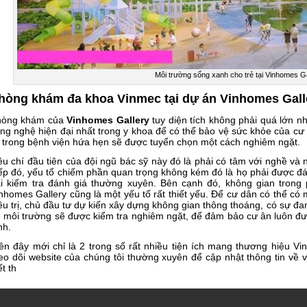
Môi trường sống xanh cho trẻ tại Vinhomes Ga
hòng khám đa khoa Vinmec tại dự án Vinhomes Gall
hòng khám của
Vinhomes Gallery
tuy diện tích không phải quá lớn n
ng nghệ hiện đại nhất trong y khoa để có thể bảo vệ sức khỏe của cư
 trong bệnh viện hứa hẹn sẽ được tuyển chọn một cách nghiêm ngặt.
êu chí đầu tiên của đội ngũ bác sỹ này đó là phải có tâm với nghề và
ếp đó, yếu tố chiếm phần quan trọng không kém đó là họ phải được đá
i kiếm tra đánh giá thường xuyên. Bên cạnh đó, không gian tron
nhomes Gallery cũng là một yếu tố rất thiết yếu. Để cư dân có thể có 
ều trị, chủ đầu tư dự kiến xây dựng không gian thông thoáng, có sự đan
 môi trường sẽ được kiểm tra nghiêm ngặt, để đảm bảo cư ân luôn đ
nh.
ên đây mới chỉ là 2 trong số rất nhiều tiện ích mang thương hiệu Vi
eo dõi website của chúng tôi thường xuyên để cập nhật thông tin về 
ết th