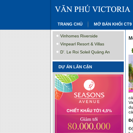
TRANG CHỦ
MỞ BÁN KHỐI CT9
Vinhomes Riverside
M
Vinpearl Resort & Villas
D’. Le Roi Soleil Quảng An
DỰ ÁN LÂN CẬN
cá
Vi
dụ
cá
Độ
Độ