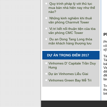
Quy trình pháp lý với thủ tục
mua bán nhà hiện nay như thế
nào?
Những kinh nghiệm khi thuê
văn phòng Charmvit Tower
Vị trí kết nối thuận tiện của tòa
văn phòng CMC Tower
P
Du an Dong Tang Long thỏa
P
mãn khách hàng thượng lưu
cô
sỹ
DỰ ÁN TRỌNG ĐIỂM 2017
Ti
Ti
Vinhomes D' Capitale Trần Duy
bà
Hưng
Vi
đi
Dự án Vinhomes Liễu Giai
đề
là
Vinhomes Green Bay Mễ Trì
Tr
th
bi