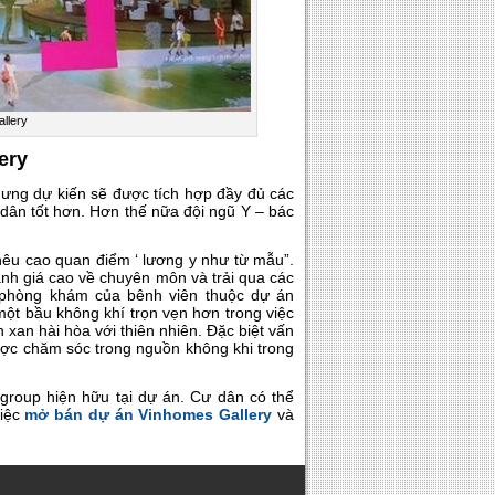
llery
ery
hưng dự kiến sẽ được tích hợp đầy đủ các
 dân tốt hơn. Hơn thế nữa đội ngũ Y – bác
 nêu cao quan điểm ‘ lương y như từ mẫu”.
nh giá cao về chuyên môn và trải qua các
g phòng khám của bênh viên thuộc dự án
một bầu không khí trọn vẹn hơn trong việc
 xan hài hòa với thiên nhiên. Đặc biệt vấn
ược chăm sóc trong nguồn không khi trong
ngroup hiện hữu tại dự án. Cư dân có thể
việc
mở bán dự án Vinhomes Gallery
và