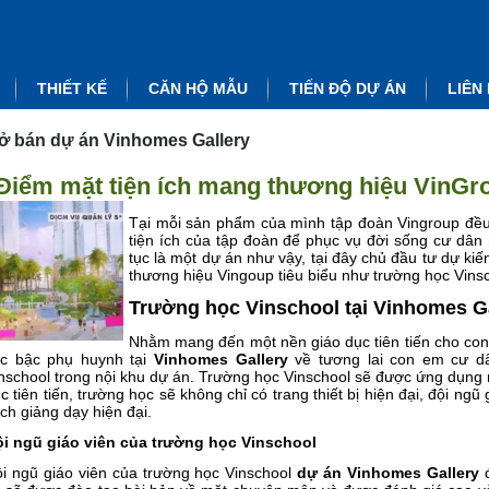
THIẾT KẾ
CĂN HỘ MẪU
TIẾN ĐỘ DỰ ÁN
LIÊN
ở bán dự án Vinhomes Gallery
Điểm mặt tiện ích mang thương hiệu VinGro
Tại mỗi sản phẩm của mình tập đoàn Vingroup đều
tiện ích của tập đoàn để phục vụ đời sống cư dân
tục là một dự án như vậy, tại đây chủ đầu tư dự k
thương hiệu Vingoup tiêu biểu như trường học Vin
Trường học Vinschool tại Vinhomes G
Nhằm mang đến một nền giáo dục tiên tiến cho con 
c bậc phụ huynh tại
Vinhomes Gallery
về tương lai con em cư d
nschool trong nội khu dự án. Trường học Vinschool sẽ được ứng dụng
c tiên tiến, trường học sẽ không chỉ có trang thiết bị hiện đại, đội n
ch giảng dạy hiện đại.
i ngũ giáo viên của trường học Vinschool
i ngũ giáo viên của trường học Vinschool
dự án Vinhomes Gallery
đ