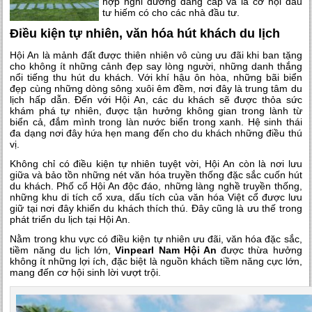
hợp nghỉ dưỡng đẳng cấp và là cơ hội đầu
tư hiếm có cho các nhà đầu tư.
Điều kiện tự nhiên, văn hóa hút khách du lịch
Hội An là mảnh đất được thiên nhiên vô cùng ưu đãi khi ban tặng
cho không ít những cảnh đẹp say lòng người, những danh thắng
nổi tiếng thu hút du khách. Với khí hậu ôn hòa, những bãi biển
đẹp cùng những dòng sông xuôi êm đềm, nơi đây là trung tâm du
lịch hấp dẫn. Đến với Hội An, các du khách sẽ được thỏa sức
khám phá tự nhiên, được tận hưởng không gian trong lành từ
biển cả, đắm mình trong làn nước biển trong xanh. Hệ sinh thái
đa dạng nơi đây hứa hẹn mang đến cho du khách những điều thú
vị.
Không chỉ có điều kiện tự nhiên tuyệt vời, Hội An còn là nơi lưu
giữa và bảo tồn những nét văn hóa truyền thống đặc sắc cuốn hút
du khách. Phố cổ Hội An độc đáo, những làng nghề truyền thống,
những khu di tích cổ xưa, dấu tích của văn hóa Việt cổ được lưu
giữ tại nơi đây khiến du khách thích thú. Đây cũng là ưu thế trong
phát triển du lịch tại Hội An.
Nằm trong khu vực có điều kiện tự nhiên ưu đãi, văn hóa đặc sắc,
tiềm năng du lịch lớn,
Vinpearl Nam Hội An
được thừa hưởng
không ít những lợi ích, đặc biệt là nguồn khách tiềm năng cực lớn,
mang đến cơ hội sinh lời vượt trội.