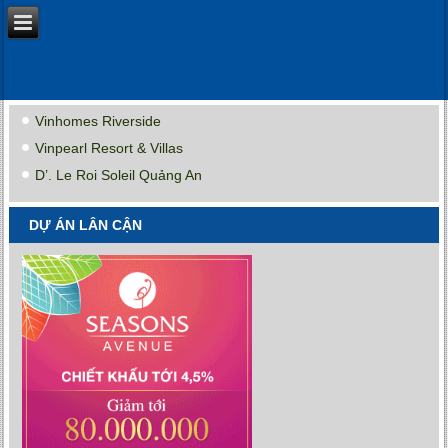
Vinhomes Riverside
Vinpearl Resort & Villas
D’. Le Roi Soleil Quảng An
DỰ ÁN LÂN CẬN