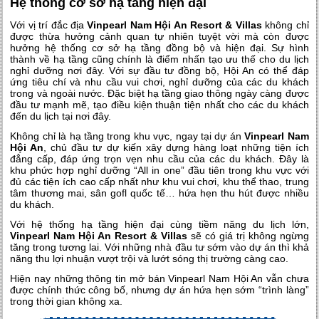
Hệ thống cơ sở hạ tầng hiện đại
Với vị trí đắc địa
Vinpearl Nam Hội An Resort & Villas
không chỉ
được thừa hưởng cảnh quan tự nhiên tuyệt vời mà còn được
hưởng hệ thống cơ sở hạ tầng đồng bộ và hiện đại. Sự hình
thành về hạ tầng cũng chính là điểm nhấn tạo ưu thế cho du lịch
nghỉ dưỡng nơi đây. Với sự đầu tư đồng bộ, Hội An có thể đáp
ứng tiêu chí và nhu cầu vui chơi, nghỉ dưỡng của các du khách
trong và ngoài nước. Đặc biệt hạ tầng giao thông ngày càng được
đầu tư mạnh mẽ, tạo điều kiện thuận tiện nhất cho các du khách
đến du lịch tại nơi đây.
Không chỉ là hạ tầng trong khu vực, ngay tại dự án
Vinpearl Nam
Hội An
, chủ đầu tư dự kiến xây dựng hàng loạt những tiện ích
đẳng cấp, đáp ứng trọn vẹn nhu cầu của các du khách. Đây là
khu phức hợp nghỉ dưỡng “All in one” đầu tiên trong khu vực với
đủ các tiện ích cao cấp nhất như khu vui chơi, khu thể thao, trung
tâm thương mai, sân gofl quốc tế… hứa hẹn thu hút được nhiều
du khách.
Với hệ thống hạ tầng hiện đại cùng tiềm năng du lịch lớn,
Vinpearl Nam Hội An
Resort & Villas
sẽ có giá trị không ngừng
tăng trong tương lai. Với những nhà đầu tư sớm vào dự án thì khả
năng thu lợi nhuận vượt trội và lướt sóng thị trường càng cao.
Hiện nay những thông tin mở bán Vinpearl Nam Hội An vẫn chưa
được chính thức công bố, nhưng dự án hứa hẹn sớm “trình làng”
trong thời gian không xa.