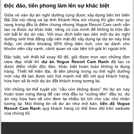
Độc đáo, tiên phong làm lên sự khác biệt
Giữa vô vàn dự án nghỉ dưỡng cùng được xây dựng bên bờ biển
Bãi Dài nói riêng và tại tỉnh Khánh Hòa nói chung thì gần như sự
sang trọng đều là điểm chung nhưng Vogue Resort Cam ranh vẫn
tạo ra được sự khác biệt, riêng có của mình để không bị trộn lẫn
với bất kì dự án nào. Với mục đích kiến tạo nên một dự án nghỉ
dưỡng sinh thái đẳng cấp nên mật độ xây dựng tại dự án này khá
thấp, chỉ chiếm khoảng 30% tổng diện tích, còn lại dành cho
khuôn viên cây xanh, cảnh quan và các tiện ích giải trí ngoài trời.
Đặc biệt, với thiết kế xoay 60 độ, giữ được trọn vẹn những tầm
view đẹp nhất thì
dự án Vogue Resort Cam Ranh
đã tạo ra
được điểm nhấn độc đáo, khác biệt hoàn toàn không bị đụng
hàng. Thiết kế hiện đại, đi tiên phong trong xu thế nghỉ dưỡng
mới này đã tạo được sức hút mạnh mẽ đối với quý khách hàng,
hứa hẹn sẽ là một dự án đắt khách trong tương lai.
Với những lợi thế tuyệt vời “cầu còn không được” thì dự án này
hoàn toàn xứng đáng để các nhà đầu tư “xuống tiền” đầu tư, dự
án này hứa hẹn sẽ còn đem lại nhiều lợi ích cho các chủ nhân
tương lai. Mọi thông tin về dự án như mở bán,
tiến độ Vogue
Resort Cam Ranh
quý khách hàng có thể theo dõi trên website
của chúng tôi.