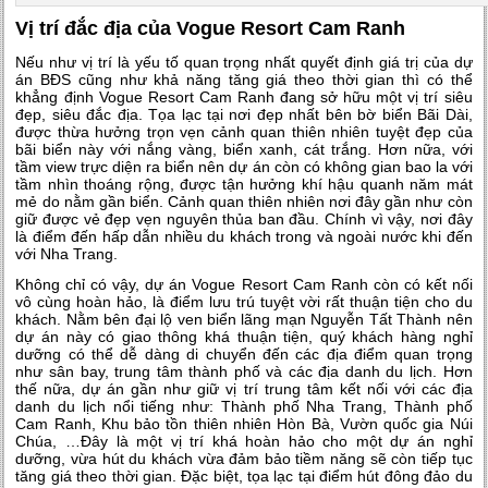
Vị trí đắc địa của Vogue Resort Cam Ranh
Nếu như vị trí là yếu tố quan trọng nhất quyết định giá trị của dự
án BĐS cũng như khả năng tăng giá theo thời gian thì có thể
khẳng định Vogue Resort Cam Ranh đang sở hữu một vị trí siêu
đẹp, siêu đắc địa. Tọa lạc tại nơi đẹp nhất bên bờ biển Bãi Dài,
được thừa hưởng trọn vẹn cảnh quan thiên nhiên tuyệt đẹp của
bãi biển này với nắng vàng, biển xanh, cát trắng. Hơn nữa, với
tầm view trực diện ra biển nên dự án còn có không gian bao la với
tầm nhìn thoáng rộng, được tận hưởng khí hậu quanh năm mát
mẻ do nằm gần biển. Cảnh quan thiên nhiên nơi đây gần như còn
giữ được vẻ đẹp vẹn nguyên thủa ban đầu. Chính vì vậy, nơi đây
là điểm đến hấp dẫn nhiều du khách trong và ngoài nước khi đến
với Nha Trang.
Không chỉ có vậy, dự án Vogue Resort Cam Ranh còn có kết nối
vô cùng hoàn hảo, là điểm lưu trú tuyệt vời rất thuận tiện cho du
khách. Nằm bên đại lộ ven biển lãng mạn Nguyễn Tất Thành nên
dự án này có giao thông khá thuận tiện, quý khách hàng nghỉ
dưỡng có thể dễ dàng di chuyển đến các địa điểm quan trọng
như sân bay, trung tâm thành phố và các địa danh du lịch. Hơn
thế nữa, dự án gần như giữ vị trí trung tâm kết nối với các địa
danh du lịch nổi tiếng như: Thành phố Nha Trang, Thành phố
Cam Ranh, Khu bảo tồn thiên nhiên Hòn Bà, Vườn quốc gia Núi
Chúa, …Đây là một vị trí khá hoàn hảo cho một dự án nghỉ
dưỡng, vừa hút du khách vừa đảm bảo tiềm năng sẽ còn tiếp tục
tăng giá theo thời gian. Đặc biệt, tọa lạc tại điểm hút đông đảo du