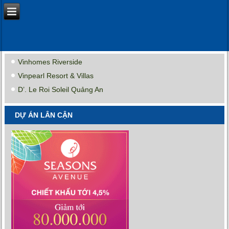
Vinhomes Riverside
Vinpearl Resort & Villas
D’. Le Roi Soleil Quảng An
DỰ ÁN LÂN CẬN