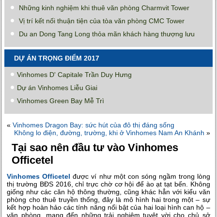
Những kinh nghiệm khi thuê văn phòng Charmvit Tower
Vị trí kết nối thuận tiện của tòa văn phòng CMC Tower
Du an Dong Tang Long thỏa mãn khách hàng thượng lưu
DỰ ÁN TRỌNG ĐIỂM 2017
Vinhomes D' Capitale Trần Duy Hưng
Dự án Vinhomes Liễu Giai
Vinhomes Green Bay Mễ Trì
«
Vinhomes Dragon Bay: sức hút của đô thị đáng sống
Không lo điện, đường, trường, khi ở Vinhomes Nam An Khánh
»
Tại sao nên đầu tư vào Vinhomes
Officetel
Vinhomes Officetel
được ví như một con sóng ngầm trong lòng
thị trường BĐS 2016, chỉ trực chờ cơ hội để ào ạt tạt bến. Không
giống như các căn hộ thông thường, cũng khác hẳn với kiểu văn
phòng cho thuê truyền thống, đây là mô hình hai trong một – sự
kết hợp hoàn hảo các tính năng nổi bật của hai loại hình can hộ –
văn phòng, mang đến những trải nghiệm tuyệt vời cho chủ sở