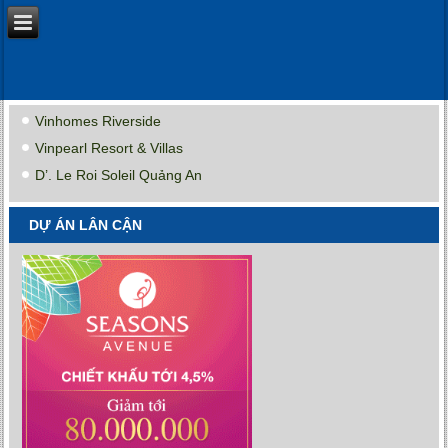
Vinhomes Riverside
Vinpearl Resort & Villas
D’. Le Roi Soleil Quảng An
DỰ ÁN LÂN CẬN