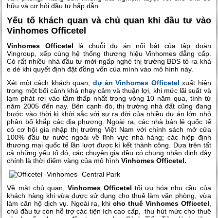
hữu và cơ hội đầu tư hấp dẫn.
Yếu tố khách quan và chủ quan khi đầu tư vào
Vinhomes Officetel
Vinhomes Officetel
là chuỗi dự án nổi bật của tập đoàn
Vingroup, xếp cùng hệ thống thương hiệu Vinhomes đẳng cấp.
Có rất nhiều nhà đầu tư mới ngấp nghé thị trường BĐS tỏ ra khá
e dè khi quyết định đặt đồng vốn của mình vào mô hình này.
Xét một cách khách quan,
dự án Vinhomes Officetel
xuất hiện
trong một bối cảnh khá nhạy cảm và thuận lợi, khi mức lãi suất và
lạm phát rơi vào tầm thấp nhất trong vòng 10 năm qua, tính từ
năm 2005 đến nay. Bên cạnh đó, thị trường nhà đất cũng đang
bước vào thời kì khởi sắc với sự ra đời của nhiều dự án lớn nhỏ
phân bố khắp các địa phương. Ngoài ra, các nhà bán lẻ quốc tế
có cơ hội gia nhập thị trường Việt Nam với chính sách mở cửa
100% đầu tư nước ngoài về lĩnh vực nhà hàng; các hiệp định
thương mại quốc tế lần lượt được kí kết thành công. Dựa trên tất
cả những yếu tố đó, các chuyên gia đều có chung nhận định đây
chính là thời điểm vàng của mô hình
Vinhomes Officetel.
Về mặt chủ quan,
Vinhomes Officetel
tối ưu hóa nhu cầu của
khách hàng khi vừa được sử dụng cho thuê làm văn phòng, vừa
làm căn hộ dịch vụ. Ngoài ra, khi
cho thuê Vinhomes Officetel
,
chủ đầu tư còn hỗ trợ các tiện ích cao cấp, thu hút mức cho thuê