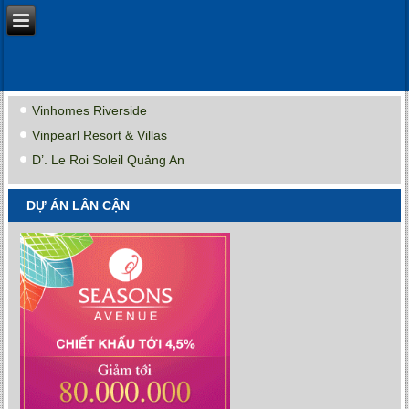
Vinhomes Riverside
Vinpearl Resort & Villas
D’. Le Roi Soleil Quảng An
DỰ ÁN LÂN CẬN