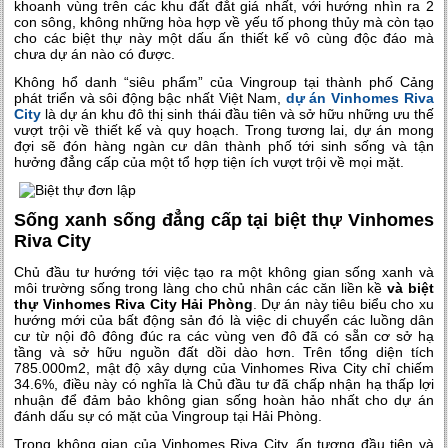
khoanh vùng trên các khu đất đắt giá nhất, với hướng nhìn ra 2
con sông, không những hòa hợp về yếu tố phong thủy mà còn tạo
cho các biệt thự này một dấu ấn thiết kế vô cùng độc đáo mà
chưa dự án nào có được.
Không hổ danh “siêu phẩm” của Vingroup tại thành phố Cảng
phát triển và sôi động bậc nhất Việt Nam,
dự án
Vinhomes Riva
City
là dự án khu đô thị sinh thái đầu tiên và sở hữu những ưu thế
vượt trội về thiết kế và quy hoạch. Trong tương lai, dự án mong
đợi sẽ đón hàng ngàn cư dân thành phố tới sinh sống và tận
hưởng đẳng cấp của một tổ hợp tiện ích vượt trội về mọi mặt.
Sống xanh sống đẳng cấp tại biệt thự Vinhomes
Riva City
Chủ đầu tư hướng tới việc tạo ra một không gian sống xanh và
môi trường sống trong làng cho chủ nhân các căn liền kề
và biệt
thự Vinhomes Riva City Hải Phòng
. Dự án này tiêu biểu cho xu
hướng mới của bất động sản đó là việc di chuyển các luồng dân
cư từ nội đô đông đúc ra các vùng ven đô đã có sẵn cơ sở hạ
tầng và sở hữu nguồn đất dồi dào hơn. Trên tổng diện tích
785.000m2, mật độ xây dựng của Vinhomes Riva City chỉ chiếm
34.6%, điều này có nghĩa là Chủ đầu tư đã chấp nhận hạ thấp lợi
nhuận để đảm bảo không gian sống hoàn hảo nhất cho dự án
đánh dấu sự có mặt của Vingroup tại Hải Phòng.
Trong không gian của Vinhomes Riva City, ấn tượng đầu tiên và